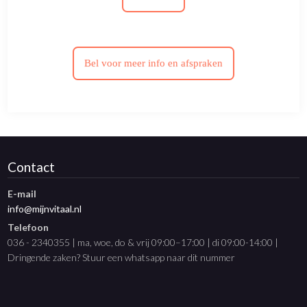
Bel voor meer info en afspraken
Contact
E-mail
info@mijnvitaal.nl
Telefoon
036 - 2340355 | ma, woe, do & vrij 09:00–17:00 | di 09:00-14:00 |
Dringende zaken? Stuur een whatsapp naar dit nummer