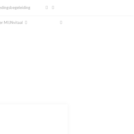
dingsbegeleiding
r MIJNvitaal
al