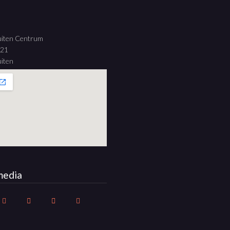
uiten Centrum
 21
iten
media