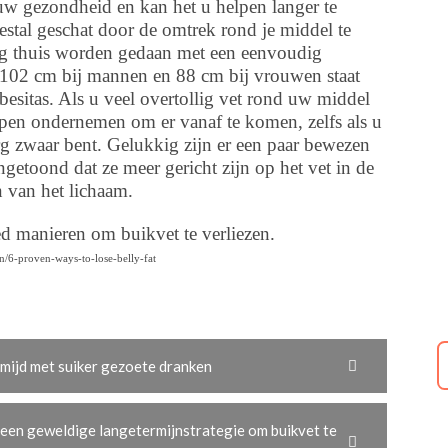
w gezondheid en kan het u helpen langer te
stal geschat door de omtrek rond je middel te
g thuis worden gedaan met een eenvoudig
e 102 cm bij mannen en 88 cm bij vrouwen staat
esitas. Als u veel overtollig vet rond uw middel
ppen ondernemen om er vanaf te komen, zelfs als u
rg zwaar bent. Gelukkig zijn er een paar bewezen
ngetoond dat ze meer gericht zijn op het vet in de
 van het lichaam.
ed manieren om buikvet te verliezen.
on/6-proven-ways-to-lose-belly-fat
rmijd met suiker gezoete dranken
s een geweldige langetermijnstrategie om buikvet te