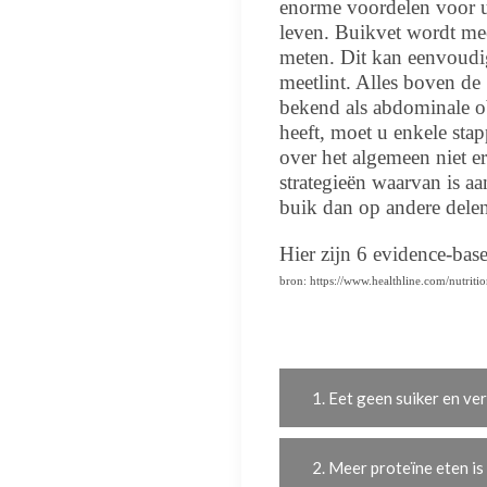
enorme voordelen voor u
leven. Buikvet wordt mee
meten. Dit kan eenvoudi
meetlint. Alles boven d
bekend als abdominale ob
heeft, moet u enkele sta
over het algemeen niet e
strategieën waarvan is aa
buik dan op andere delen
Hier zijn 6 evidence-bas
bron: https://www.healthline.com/nutriti
1. Eet geen suiker en ve
2. Meer proteïne eten i