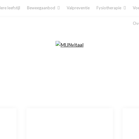
re leefstijl
Beweegaanbod
Valpreventie
Fysiotherapie
Voe
Ove
Plan direct een afspraak in!
Cliëntenporta