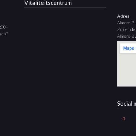
Vitaliteitscentrum
Adres
Almere-B
9:00–
Zuideinde
aken?
Almere-Bu
Social 