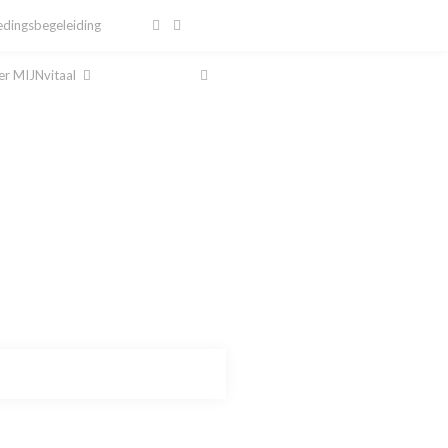
dingsbegeleiding
r MIJNvitaal
al