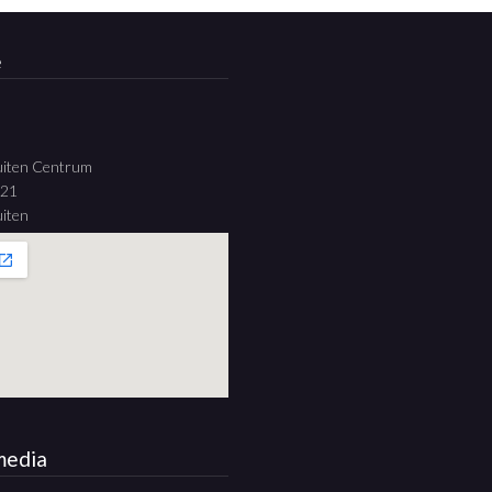
e
uiten Centrum
 21
iten
media