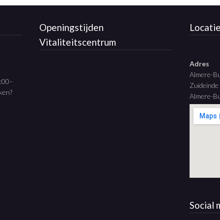
Openingstijden
Locati
Vitaliteitscentrum
Adres
Almere-B
9:00–
Zuideinde
aken?
Almere-Bu
Social 