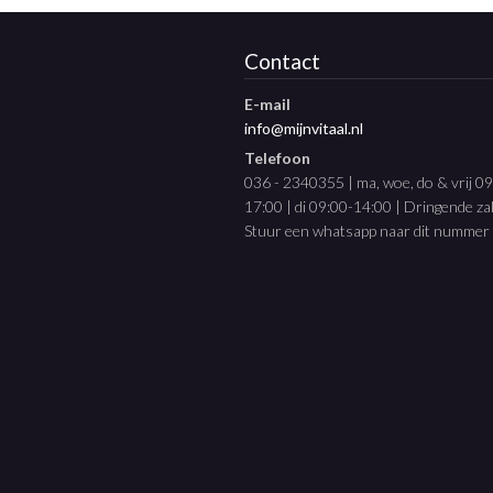
Contact
E-mail
info@mijnvitaal.nl
Telefoon
036 - 2340355 | ma, woe, do & vrij 0
17:00 | di 09:00-14:00 | Dringende z
Stuur een whatsapp naar dit nummer