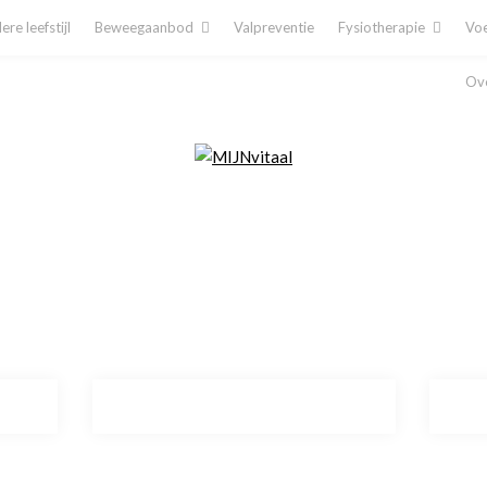
re leefstijl
Beweegaanbod
Valpreventie
Fysiotherapie
Voe
Ove
Plan direct een afspraak in!
Cliëntenporta