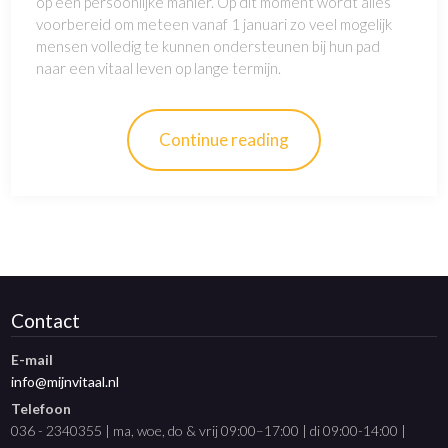
op een persoonlijke manier. Op dit moment wordt alles
voorbereid om meteen vanaf 1 januari zo veel mogelijk
mensen volledig te kunnen ondersteunen bij hun pad
naar een vitaal leven op lange termijn.
Continue reading
Contact
E-mail
info@mijnvitaal.nl
Telefoon
036 - 2340355 | ma, woe, do & vrij 09:00–17:00 | di 09:00-14:00 |