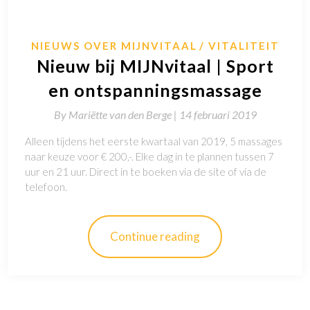
NIEUWS OVER MIJNVITAAL
VITALITEIT
Nieuw bij MIJNvitaal | Sport
en ontspanningsmassage
By
Mariëtte van den Berge |
14 februari 2019
Alleen tijdens het eerste kwartaal van 2019, 5 massages
naar keuze voor € 200,-. Elke dag in te plannen tussen 7
uur en 21 uur. Direct in te boeken via de site of via de
telefoon.
Continue reading