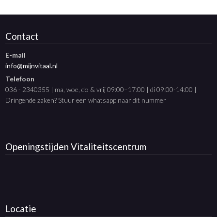
Contact
E-mail
info@mijnvitaal.nl
Telefoon
036 - 2340355 | ma, woe, do & vrij 09:00–17:00 | di 09:00-14:00 |
Dringende zaken? Stuur een whatsapp naar dit nummer
Openingstijden
Vitaliteitscentrum
Locatie