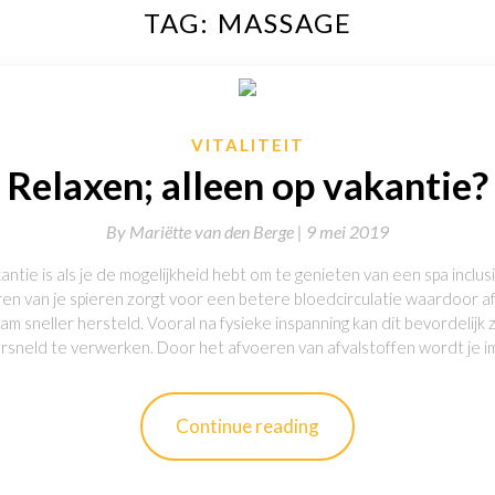
TAG:
MASSAGE
VITALITEIT
Relaxen; alleen op vakantie?
By
Mariëtte van den Berge |
9 mei 2019
ntie is als je de mogelijkheid hebt om te genieten van een spa inclus
en van je spieren zorgt voor een betere bloedcirculatie waardoor af
m sneller hersteld. Vooral na fysieke inspanning kan dit bevordelijk 
versneld te verwerken. Door het afvoeren van afvalstoffen wordt j
Continue reading