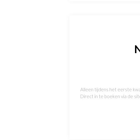
N
Alleen tijdens het eerste kwa
Direct in te boeken via de sit