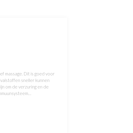
ief massage. Dit is goed voor
valstoffen sneller kunnen
zijn om de verzuring en de
e immuunsysteem…