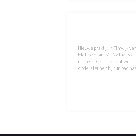
Nieuwe praktijk in Filmwijk va
Met de naam MIJNvitaal is al 
manier. Op dit moment wordt 
ondersteunen bij hun pad naar