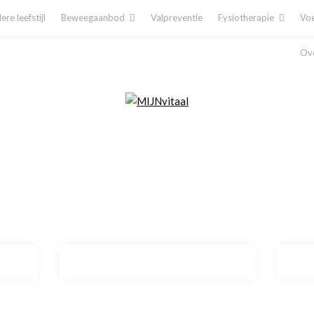
re leefstijl
Beweegaanbod
Valpreventie
Fysiotherapie
Voe
Ove
Plan direct een afspraak in!
Cliëntenporta