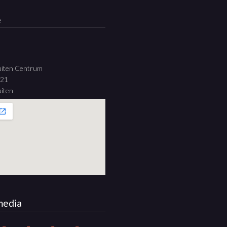
e
uiten Centrum
 21
iten
media