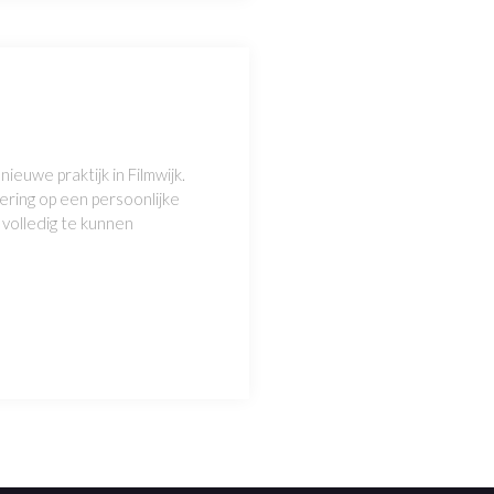
ieuwe praktijk in Filmwijk.
ering op een persoonlijke
volledig te kunnen