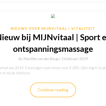
NIEUWS OVER MIJNVITAAL
VITALITEIT
ieuw bij MIJNvitaal | Sport 
ontspanningsmassage
By
Mariëtte van den Berge |
14 februari 2019
rtaal van 2019, 5 massages naar keuze voor € 200,-. Elke dag in te pl
e of via de telefoon.
Continue reading