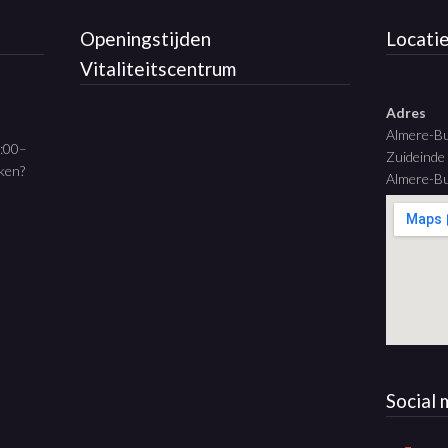
Openingstijden
Locati
Vitaliteitscentrum
Adres
Almere-B
9:00–
Zuideinde
aken?
Almere-Bu
Social 