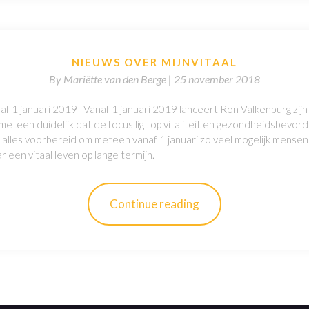
NIEUWS OVER MIJNVITAAL
By
Mariëtte van den Berge |
25 november 2018
naf 1 januari 2019 Vanaf 1 januari 2019 lanceert Ron Valkenburg zijn n
meteen duidelijk dat de focus ligt op vitaliteit en gezondheidsbevord
alles voorbereid om meteen vanaf 1 januari zo veel mogelijk mensen 
 een vitaal leven op lange termijn.
Continue reading