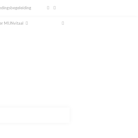
dingsbegeleiding
r MIJNvitaal
al