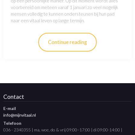
op een persoonlijke manier. Op dit moment wordt alles
voorbereid om meteen vanaf 1 januari zo veel mogelijk
mensen volledig te kunnen ondersteunen bij hun pad
naar een vitaal leven op lange termijn.
Continue reading
Contact
E-mail
info@mijnvitaal.nl
Telefoon
036 - 2340355 | ma, woe, do & vrij 09:00–17:00 | di 09:00-14:00 |