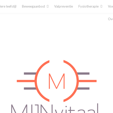
re leefstijl
Beweegaanbod
Valpreventie
Fysiotherapie
Voe
Ove