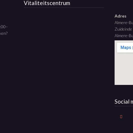
Vitaliteitscentrum
Adres
Almere-B
9:00–
Zuideinde
aken?
Almere-Bu
Social 