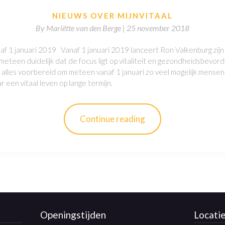
NIEUWS OVER MIJNVITAAL
By
Mariëtte van den Berge |
25 november 2018
naf 1 januari 2019 Vanaf 1 januari 2019 lanceert Ron Valkenburg zijn n
meteen duidelijk dat de focus ligt op vitaliteit en gezondheidsbevord
alles voorbereid om meteen vanaf 1 januari zo veel mogelijk mensen 
 een vitaal leven op lange termijn.
Continue reading
Openingstijden
Locati