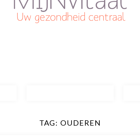
Plan direct een afspraak in!
Cliëntenporta
TAG:
OUDEREN