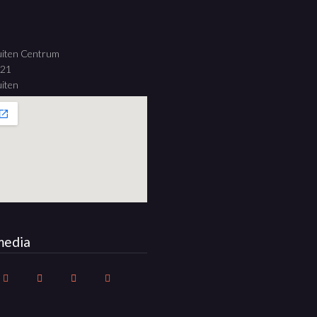
uiten Centrum
 21
iten
media