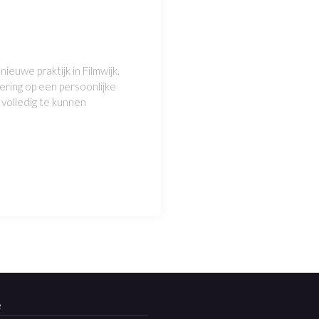
ieuwe praktijk in Filmwijk.
ering op een persoonlijke
volledig te kunnen
e