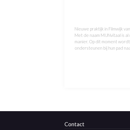
Nieuwe praktijk in Filmwijk va
Met de naam MIJNvitaal is al 
manier. Op dit moment wordt 
ondersteunen bij hun pad naar
Contact