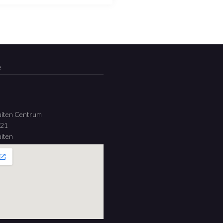
e
uiten Centrum
 21
iten