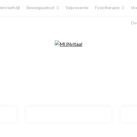
re leefstijl
Beweegaanbod
Valpreventie
Fysiotherapie
Voe
Ove
Plan direct een afspraak in!
Cliëntenporta