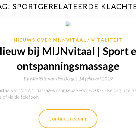
AG:
SPORTGERELATEERDE KLACHT
NIEUWS OVER MIJNVITAAL
VITALITEIT
ieuw bij MIJNvitaal | Sport 
ontspanningsmassage
By
Mariëtte van den Berge |
14 februari 2019
rtaal van 2019, 5 massages naar keuze voor € 200,-. Elke dag in te pl
e of via de telefoon.
Continue reading