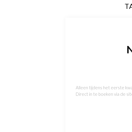
T
N
Alleen tijdens het eerste kwa
Direct in te boeken via de sit