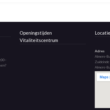
Openingstijden
Locati
Vitaliteitscentrum
Adres
Almere-B
9:00–
Zuideinde
aken?
Almere-Bu