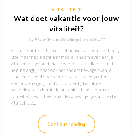
VITALITEIT
Wat doet vakantie voor jouw
vitaliteit?
By
Mariëtte van den Berge |
9 mei 2019
Vakantie, het klinkt voor veel mensen als een overbodige
luxe, maar het is echt een mooie kans om even aan je
vitaliteit en gezondheid te werken. Niet alleen is rust
heel belangrijk maar ook het anders bewegen van je
lichaam kan veel doen om je vitaliteit te vergroten.
Vooral de mogelijkheid om zonder tijdsdruk een
wandeling te maken in de buitenlucht (met een mooi
zonnetje) is echt heel waardevol voor je gezondheid en
vitaliteit. Je…
Continue reading