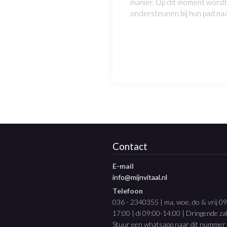
manier. Op dit moment wordt 
ondersteunen bij hun pad naar
Contact
E-mail
info@mijnvitaal.nl
Telefoon
036 - 2340355 | ma, woe, do & vrij 0
17:00 | di 09:00-14:00 | Dringende z
Stuur een whatsapp naar dit nummer