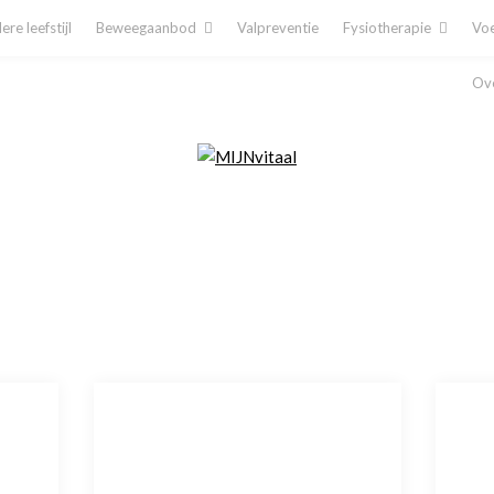
re leefstijl
Beweegaanbod
Valpreventie
Fysiotherapie
Voe
Ove
Plan direct een afspraak in!
Cliëntenporta