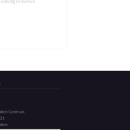
volledig te kunnen
e
uiten Centrum
 21
iten