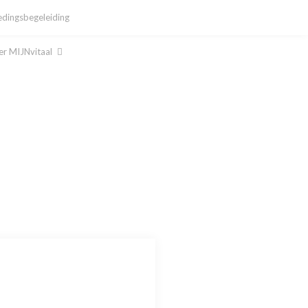
dingsbegeleiding
r MIJNvitaal
al