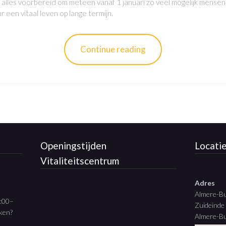
alles voorbereid om meteen vanaf 1 januari zo veel mogelijk mensen 
 een vitaal leven op lange termijn.
Continue reading
Openingstijden
Locati
Vitaliteitscentrum
Adres
Almere-B
9:00–
Zuideinde
aken?
Almere-Bu