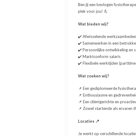
Ben jij een bevlogen fysiotherap
plek voor jou! 💪
Wat bieden wij?
✔️ Afwisselende werkzaamheden 
✔️ Samenwerken in een betrokke
✔️ Persoonlijke ontwikkeling en 
✔️ Marktconform salaris
✔️ Flexibele werktijden (parttime 
Wat zoeken wij?
📌 Een gediplomeerde fysiotherape
📌 Enthousiasme en gedrevenheid
📌 Een cliëntgerichte en proacti
📌 Zowel startende als ervaren 
Locaties
📍
Je werkt op verschillende locati