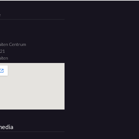
e
uiten Centrum
 21
iten
media