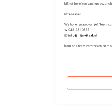
bij het bereiken van hun gezond
Interesse?
We horen graag van je! Neem con
📞
036-2340355
📧
info@mijnvitaal.nl
Kom ons team versterken en maak