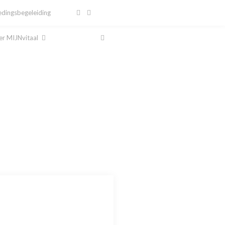
dingsbegeleiding
r MIJNvitaal
al