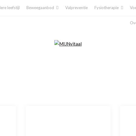
re leefstijl
Beweegaanbod
Valpreventie
Fysiotherapie
Voe
Ove
Plan direct een afspraak in!
Cliëntenporta