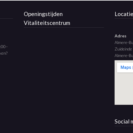
Openingstijden
Locati
Vitaliteitscentrum
Adres
Almere-B
9:00–
Zuideinde
aken?
Almere-Bu
Social 