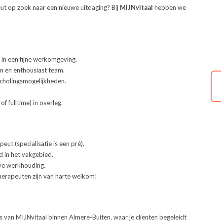
eut op zoek naar een nieuwe uitdaging? Bij
MIJNvitaal
hebben we
in een fijne werkomgeving.
n en enthousiast team.
scholingsmogelijkheden.
of fulltime) in overleg.
ut (specialisatie is een pré).
 in het vakgebied.
eve werkhouding.
therapeuten zijn van harte welkom!
es van MIJNvitaal binnen Almere-Buiten, waar je cliënten begeleidt