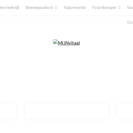
re leefstijl
Beweegaanbod
Valpreventie
Fysiotherapie
Voe
Ove
Plan direct een afspraak in!
Cliëntenporta