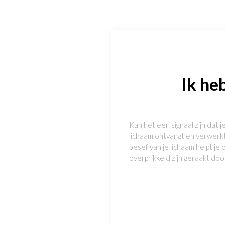
Ik he
Kan het een signaal zijn dat 
lichaam ontvangt en verwerkt
besef van je lichaam helpt je
overprikkeld zijn geraakt do