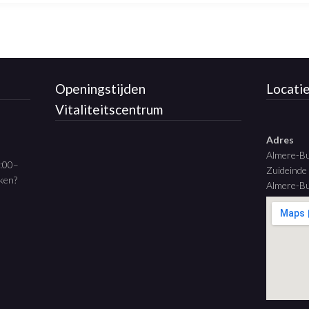
Openingstijden
Locati
Vitaliteitscentrum
Adres
Almere-B
9:00–
Zuideinde
aken?
Almere-Bu