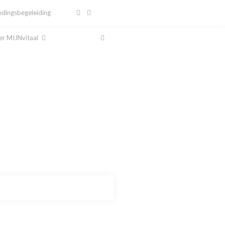
dingsbegeleiding
r MIJNvitaal
al