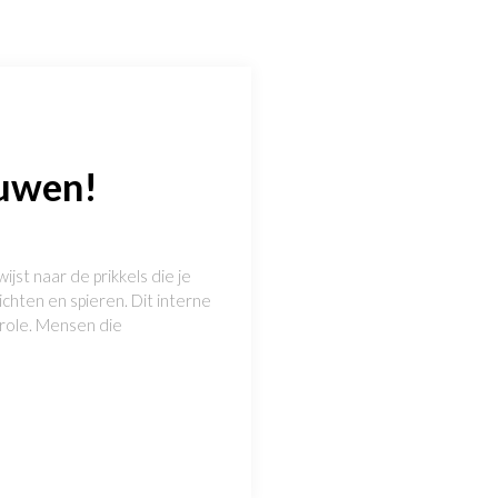
auwen!
jst naar de prikkels die je
chten en spieren. Dit interne
ntrole. Mensen die