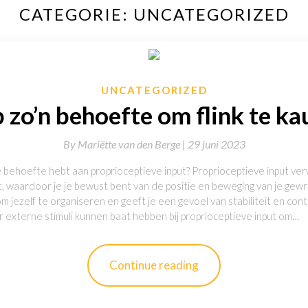
CATEGORIE:
UNCATEGORIZED
UNCATEGORIZED
b zo’n behoefte om flink te k
By
Mariëtte van den Berge |
29 juni 2023
je behoefte hebt aan proprioceptieve input? Proprioceptieve input verwi
, waardoor je je bewust bent van de positie en beweging van je gewri
 om jezelf te organiseren en geeft je een gevoel van stabiliteit en co
or externe stimuli kunnen baat hebben bij proprioceptieve input om…
Continue reading