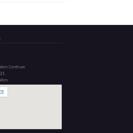
e
uiten Centrum
 21
iten