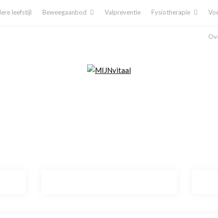
re leefstijl
Beweegaanbod
Valpreventie
Fysiotherapie
Voe
Ove
Plan direct een afspraak in!
Cliëntenporta