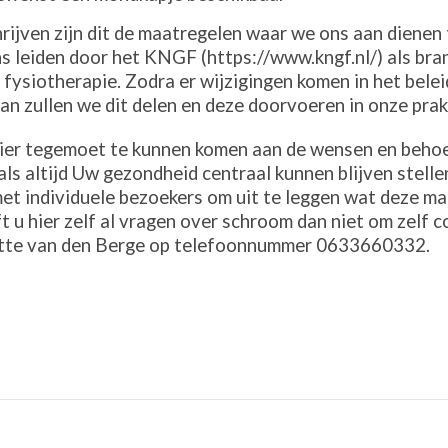
ijven zijn dit de maatregelen waar we ons aan dienen
s leiden door het KNGF (https://www.kngf.nl/) als br
e fysiotherapie. Zodra er wijzigingen komen in het bel
n zullen we dit delen en deze doorvoeren in onze prakt
er tegemoet te kunnen komen aan de wensen en behoe
ls altijd Uw gezondheid centraal kunnen blijven stell
t individuele bezoekers om uit te leggen wat deze m
t u hier zelf al vragen over schroom dan niet om zelf
ëtte van den Berge op telefoonnummer 0633660332.