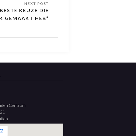
BESTE KEUZE DIE
IK GEMAAKT HEB”
e
uiten Centrum
 21
iten