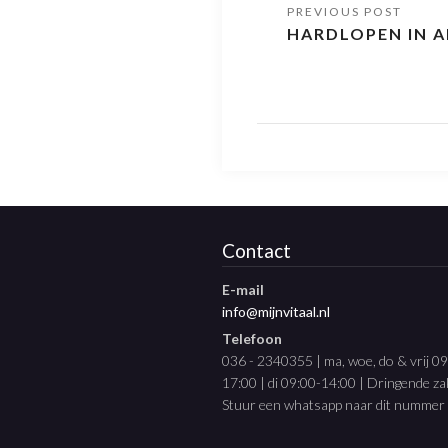
HARDLOPEN IN 
Contact
E-mail
info@mijnvitaal.nl
Telefoon
036 - 2340355 | ma, woe, do & vrij 0
17:00 | di 09:00-14:00 | Dringende z
Stuur een whatsapp naar dit nummer