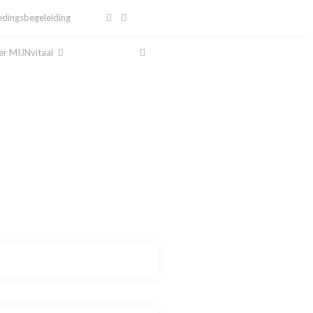
dingsbegeleiding
r MIJNvitaal
al