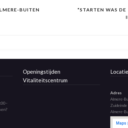
ALMERE-BUITEN
“STARTEN WAS DE 
Openingstijden
Locati
Vitaliteitscentrum
Adres
Almere-B
9:00–
Zuideinde
aken?
Almere-Bu