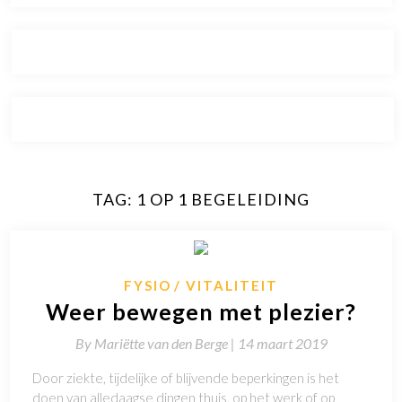
TAG:
1 OP 1 BEGELEIDING
FYSIO
VITALITEIT
Weer bewegen met plezier?
By
Mariëtte van den Berge |
14 maart 2019
Door ziekte, tijdelijke of blijvende beperkingen is het
doen van alledaagse dingen thuis, op het werk of op