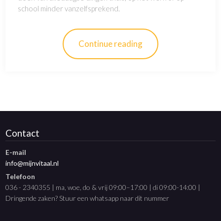
school minder vanzelfsprekend.
Continue reading
Contact
E-mail
info@mijnvitaal.nl
Telefoon
036 - 2340355 | ma, woe, do & vrij 09:00–17:00 | di 09:00-14:00 |
Dringende zaken? Stuur een whatsapp naar dit nummer