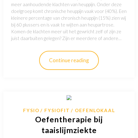
meer aanhoudende klachten van heuppijn. Onder deze
doelgroep komt chronische heuppijn vaak voor (40%). Een
kleinere percentage van chronisch heuppijn (15%) zien wij
bij 60 plussers en is vaak te wijten aan heupartrose.
Komen de klachten meer uit het gewricht zelf of zijn ze
juist daarbuiten gelegen? Zijn er meerdere of andere…
Continue reading
FYSIO
FYSIOFIT
OEFENLOKAAL
Oefentherapie bij
taaislijmziekte