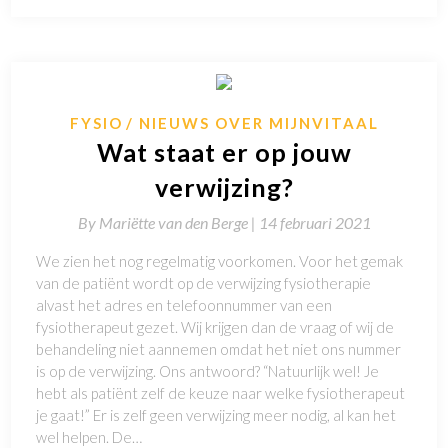
FYSIO
NIEUWS OVER MIJNVITAAL
Wat staat er op jouw
verwijzing?
By
Mariëtte van den Berge |
14 februari 2021
We zien het nog regelmatig voorkomen. Voor het gemak
van de patiënt wordt op de verwijzing fysiotherapie
alvast het adres en telefoonnummer van een
fysiotherapeut gezet. Wij krijgen dan de vraag of wij de
behandeling niet aannemen omdat het niet ons nummer
is op de verwijzing. Ons antwoord? “Natuurlijk wel! Je
hebt als patiënt zelf de keuze naar welke fysiotherapeut
je gaat!” Er is zelf geen verwijzing meer nodig, al kan het
wel helpen. De…