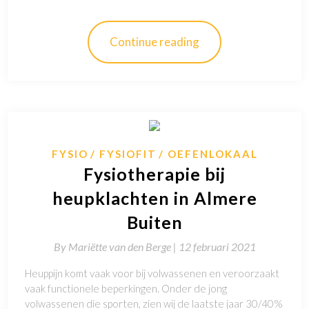
Continue reading
FYSIO
FYSIOFIT
OEFENLOKAAL
Fysiotherapie bij
heupklachten in Almere
Buiten
By
Mariëtte van den Berge |
12 februari 2021
Heuppijn komt vaak voor bij volwassenen en veroorzaakt
vaak functionele beperkingen. Onder de jong
volwassenen die sporten, zien wij de laatste jaar 30/40%