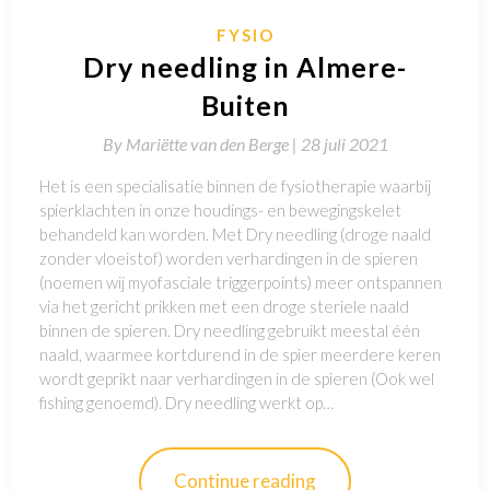
FYSIO
Dry needling in Almere-
Buiten
By
Mariëtte van den Berge |
28 juli 2021
Het is een specialisatie binnen de fysiotherapie waarbij
spierklachten in onze houdings- en bewegingskelet
behandeld kan worden. Met Dry needling (droge naald
zonder vloeistof) worden verhardingen in de spieren
(noemen wij myofasciale triggerpoints) meer ontspannen
via het gericht prikken met een droge steriele naald
binnen de spieren. Dry needling gebruikt meestal één
naald, waarmee kortdurend in de spier meerdere keren
wordt geprikt naar verhardingen in de spieren (Ook wel
fishing genoemd). Dry needling werkt op…
Continue reading