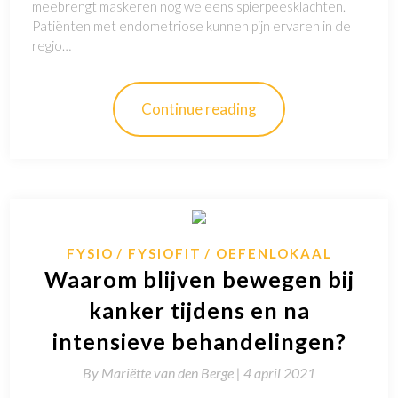
meebrengt maskeren nog weleens spierpeesklachten.
Patiënten met endometriose kunnen pijn ervaren in de
regio…
Continue reading
FYSIO
FYSIOFIT
OEFENLOKAAL
Waarom blijven bewegen bij
kanker tijdens en na
intensieve behandelingen?
By
Mariëtte van den Berge |
4 april 2021