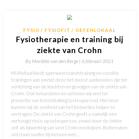
FYSIO
FYSIOFIT
OEFENLOKAAL
Fysiotherapie en training bij
ziekte van Crohn
By
Mariëtte van den Berge |
6 februari 2021
MIJNvitaal biedt spierweerstandstraining en conditie
trainingen aan omdat deze het meest aanbevolen zijn ter
verlichting van de klachten en gevolgen van de ziekte van
Crohn. Ook behandelen en oefenen wij veel ter
preventie van botontkalking (osteoporose). Hierdoor
kunnen wij de snelheid van het botverlies helpen te
vertragen. De ziekte van Crohn geeft u namelijk een
verhoogd risico op osteoporose, zowel door de ziekte
zelf als bijwerking van veel Crohn-medicijnen. Botbreuken
ontstaan sneller bij mensen met…