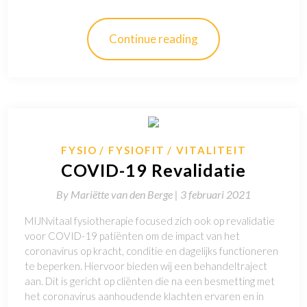
Continue reading
FYSIO
FYSIOFIT
VITALITEIT
COVID-19 Revalidatie
By
Mariëtte van den Berge |
3 februari 2021
MIJNvitaal fysiotherapie focused zich ook op revalidatie
voor COVID-19 patiënten om de impact van het
coronavirus op kracht, conditie en dagelijks functioneren
te beperken. Hiervoor bieden wij een behandeltraject
aan. Dit is gericht op cliënten die na een besmetting met
het coronavirus aanhoudende klachten ervaren en in