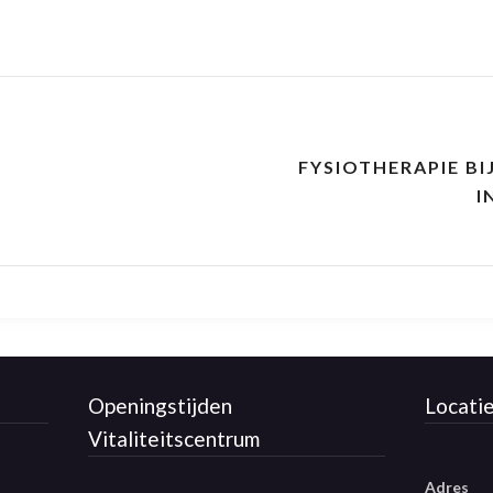
FYSIOTHERAPIE B
I
Openingstijden
Locati
Vitaliteitscentrum
Adres