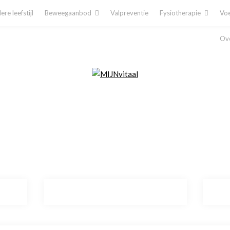
re leefstijl
Beweegaanbod
Valpreventie
Fysiotherapie
Voe
Ove
Plan direct een afspraak in!
Cliëntenporta