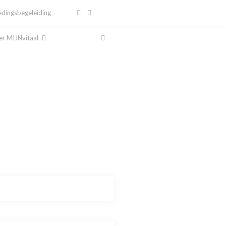
dingsbegeleiding
r MIJNvitaal
al