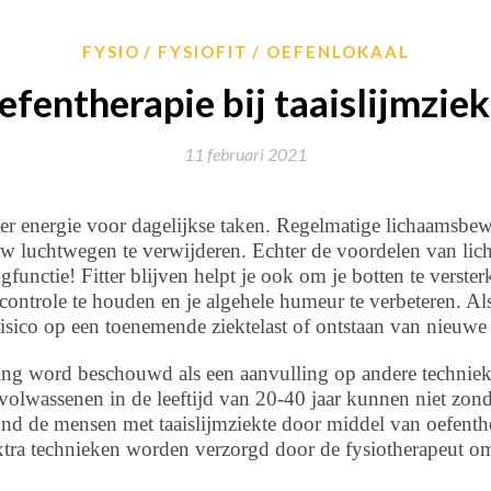
FYSIO
FYSIOFIT
OEFENLOKAAL
efentherapie bij taaislijmziek
11 februari 2021
eer energie voor dagelijkse taken. Regelmatige lichaams
 uw luchtwegen te verwijderen. Echter de voordelen van l
gfunctie! Fitter blijven helpt je ook om je botten te verster
ontrole te houden en je algehele humeur te verbeteren. Al
sico op een toenemende ziektelast of ontstaan van nieuwe
ng word beschouwd als een aanvulling op andere technie
volwassenen in de leeftijd van 20-40 jaar kunnen niet zon
nd de mensen met taaislijmziekte door middel van oefenth
xtra technieken worden verzorgd door de fysiotherapeut om