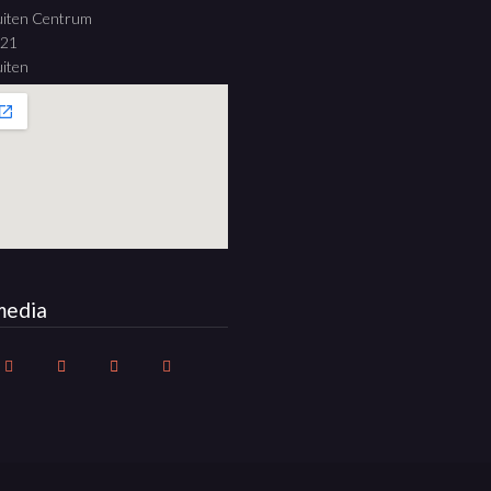
uiten Centrum
 21
iten
media