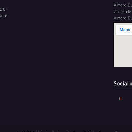
Almere-B
9:00–
Zuideinde
aken?
Almere-Bu
Social 