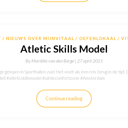
T
NIEUWS OVER MIJNVITAAL
OEFENLOKAAL
VI
Atletic Skills Model
By
Mariëtte van den Berge |
27 april 2021
ge gelopen in Sporthallen zuid. Het voelt als een reis terug in de tijd
odel) #atleticskillsmodel #uitdecomfortzone #Amsterdam
Continue reading