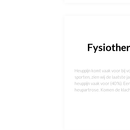
Fysiother
Heuppijn komt vaak voor bij
sporten, zien wij de laatst
heuppijn vaak voor (40%). Een
heupartrose. Komen de klacht