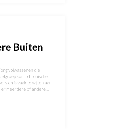
ere Buiten
 jong volwassenen die
doelgroep komt chronische
sers en is vaak te wijten aan
ijn er meerdere of andere…