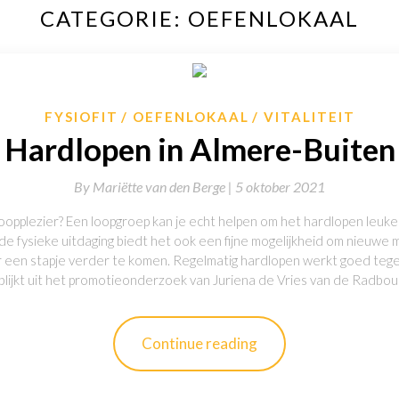
CATEGORIE:
OEFENLOKAAL
FYSIOFIT
OEFENLOKAAL
VITALITEIT
Hardlopen in Almere-Buiten
By
Mariëtte van den Berge |
5 oktober 2021
loopplezier? Een loopgroep kan je echt helpen om het hardlopen leuker
 de fysieke uitdaging biedt het ook een fijne mogelijkheid om nieuwe
r een stapje verder te komen. Regelmatig hardlopen werkt goed te
lijkt uit het promotieonderzoek van Juriena de Vries van de Radboud
Continue reading