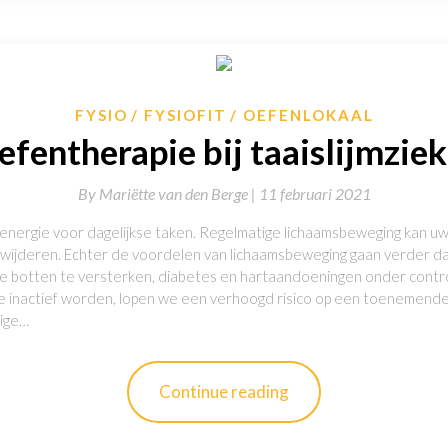
FYSIO
FYSIOFIT
OEFENLOKAAL
efentherapie bij taaislijmziek
By
Mariëtte van den Berge |
11 februari 2021
energie voor dagelijkse taken. Regelmatige lichaamsbeweging kan 
erwijderen. Echter de voordelen van lichaamsbeweging gaan verder d
om je botten te versterken, diabetes en hartaandoeningen onder contr
e inactief worden, lopen we een verhoogd risico op een toenemende 
tige…
Continue reading