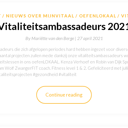
T
NIEUWS OVER MIJNVITAAL
OEFENLOKAAL
VI
Vitaliteitsambassadeurs 202
By
Mariëtte van den Berge |
27 april 2021
sadeurs die zich afgelopen periodes hard hebben ingezet voor diverse
n aantal projecten zullen mede dankzij onze vitaliteitsambassadeurs
liteitslessen in ons oefenLOKAAL. Kenza Verhoef en Robin van Dijk 
m Wolf ZwangerFIT coach. Fitness level 1 & 2. Gefeliciteerd met jull
aliteitsprojecten #gezondheid #vitaliteit
Continue reading