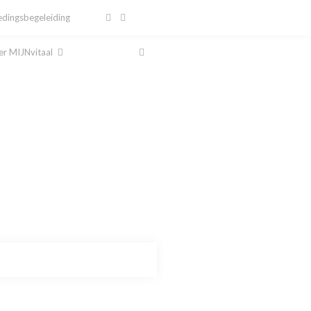
dingsbegeleiding
r MIJNvitaal
al