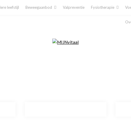
re leefstijl
Beweegaanbod
Valpreventie
Fysiotherapie
Voe
Ove
Plan direct een afspraak in!
Cliëntenporta