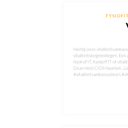
FYSIOFI
Hierbij onze vitaliteitsambas
vitaliteitsbegeleidingen. Ee
HydroFIT, KanjerFIT of vita
Dean Held CIOS Haarlem , Lia
#vitaliteitsambassadeurs #vit