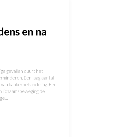
dens en na
ge gevallen duurt het
rminderen. Een laag aantal
 van kankerbehandeling. Een
n lichaamsbeweging de
age…