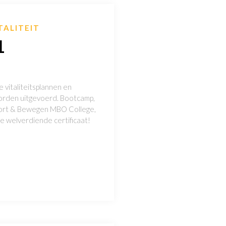
TALITEIT
1
 vitaliteitsplannen en
 worden uitgevoerd. Bootcamp,
Sport & Bewegen MBO College,
ie welverdiende certificaat!