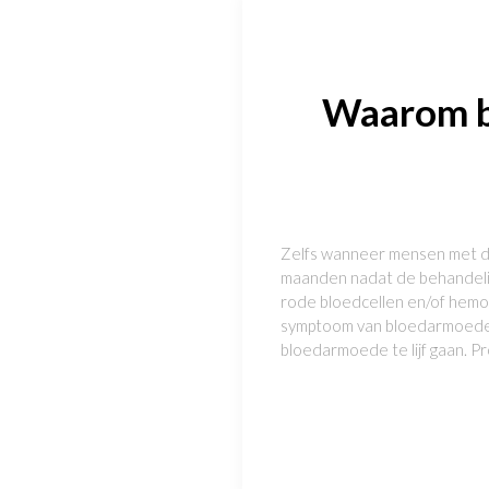
Waarom bl
Zelfs wanneer mensen met dia
maanden nadat de behandeling
rode bloedcellen en/of hemo
symptoom van bloedarmoede 
bloedarmoede te lijf gaan. 