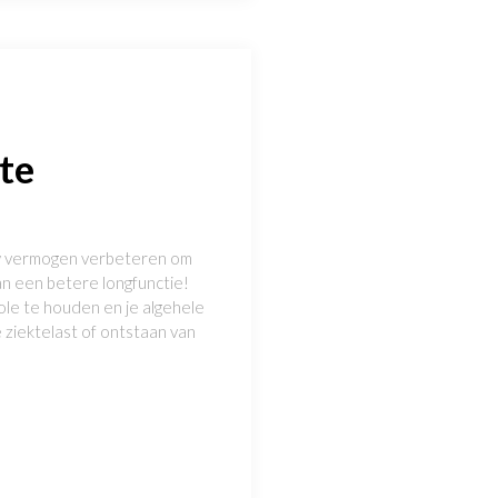
te
uw vermogen verbeteren om
an een betere longfunctie!
ole te houden en je algehele
ziektelast of ontstaan van