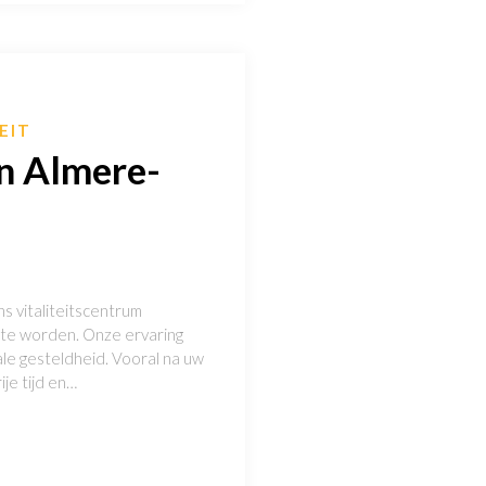
EIT
in Almere-
s vitaliteitscentrum
r te worden. Onze ervaring
ale gesteldheid. Vooral na uw
je tijd en…