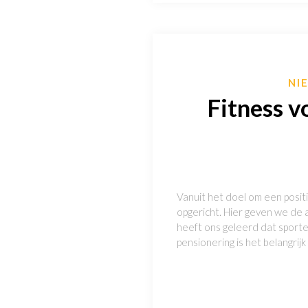
NI
Fitness v
Vanuit het doel om een posit
opgericht. Hier geven we de 
heeft ons geleerd dat sporte
pensionering is het belangri