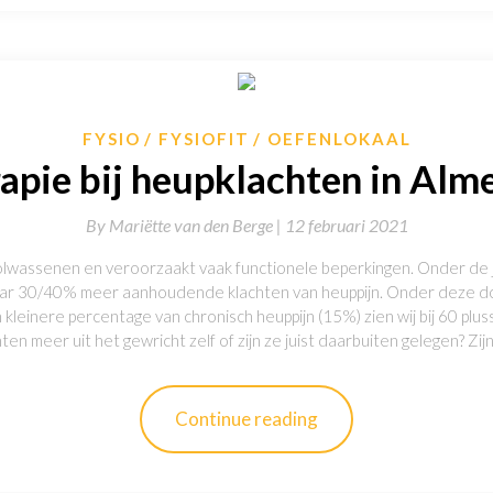
FYSIO
FYSIOFIT
OEFENLOKAAL
apie bij heupklachten in Alm
By
Mariëtte van den Berge |
12 februari 2021
 volwassenen en veroorzaakt vaak functionele beperkingen. Onder de
e jaar 30/40% meer aanhoudende klachten van heuppijn. Onder deze 
 kleinere percentage van chronisch heuppijn (15%) zien wij bij 60 plus
en meer uit het gewricht zelf of zijn ze juist daarbuiten gelegen? Z
Continue reading