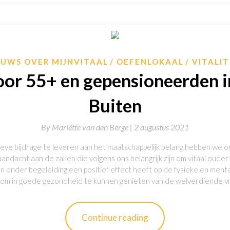
EUWS OVER MIJNVITAAL
OEFENLOKAAL
VITALIT
oor 55+ en gepensioneerden 
Buiten
By
Mariëtte van den Berge |
2 augustus 2021
ieve bijdrage te leveren aan het maatschappelijk belang hebben we on
aandacht aan de zaken die volgens ons belangrijk zijn om vitaal oude
n onder begeleiding een positief effect heeft op de fysieke en ment
jk om in goede gezondheid te kunnen genieten van de welverdiende vri
Continue reading