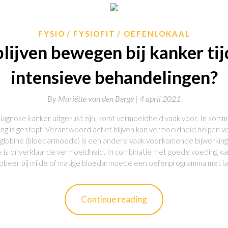
FYSIO
FYSIOFIT
OEFENLOKAAL
ijven bewegen bij kanker tij
intensieve behandelingen?
By
Mariëtte van den Berge |
4 april 2021
gnose kanker uitgerust zijn, komt vermoeidheid vaak voor. In sommi
 is gestopt. Verantwoord actief blijven kan vermoeidheid helpen ve
globine (bloedarmoede) is een andere vaak voorkomende bijwerking
is onverklaarde vermoeidheid. In combinatie met goede voeding ka
Probeer bij milde of matige bloedarmoede een oefenprogramma met l
Continue reading