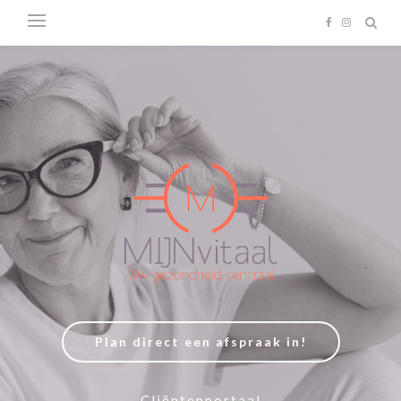
Plan direct een afspraak in!
Cliëntenportaal