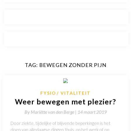
TAG:
BEWEGEN ZONDER PIJN
FYSIO
VITALITEIT
Weer bewegen met plezier?
By
Mariëtte van den Berge |
14 maart 2019
Door ziekte, tijdelijke of blijvende beperkingen is het
doen van alledaagse dingen thuis, op het werk of op