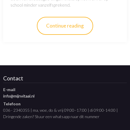
school minder vanzelfsprekend.
Continue reading
Contact
E-mail
info@mijnvitaal.nl
Telefoon
036 - 2340355 | ma, woe, do & vrij 09:00–17:00 | di 09:00-14:00 |
Dringende zaken? Stuur een whatsapp naar dit nummer