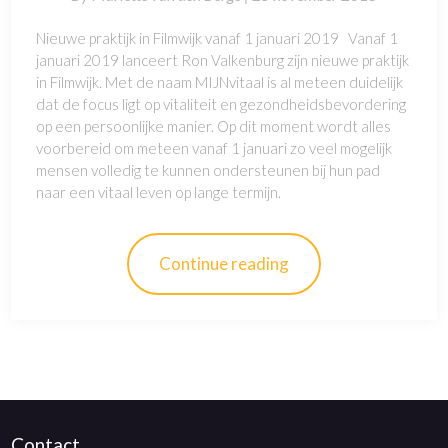
Nieuwe praktijk in Filmwijk vanaf 1 januari 2019 Vanaf 1
januari 2019 lanceert Ron Valkenburg zijn nieuwe praktijk
in Filmwijk. Met de naam MIJNvitaal is al meteen duidelijk
dat de focus ligt op vitaliteit en gezondheidsbevordering
op een persoonlijke manier. Op dit moment wordt alles
voorbereid om meteen vanaf 1 januari zo veel mogelijk
mensen volledig te kunnen ondersteunen bij hun pad
naar een vitaal leven op lange termijn.
Continue reading
Contact