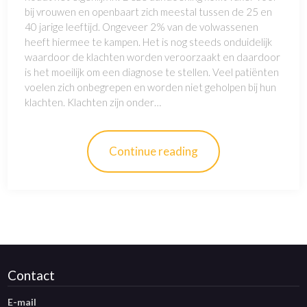
bij vrouwen en openbaart zich meestal tussen de 25 en
40 jarige leeftijd. Ongeveer 2% van de volwassenen
heeft hiermee te kampen. Het is nog steeds onduidelijk
waardoor de klachten worden veroorzaakt en daardoor
is het moeilijk om een diagnose te stellen. Veel patiënten
voelen zich onbegrepen en worden niet geholpen bij hun
klachten. Klachten zijn onder…
Continue reading
Contact
E-mail