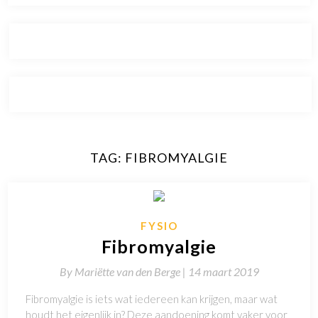
TAG:
FIBROMYALGIE
FYSIO
Fibromyalgie
By
Mariëtte van den Berge |
14 maart 2019
Fibromyalgie is iets wat iedereen kan krijgen, maar wat
houdt het eigenlijk in? Deze aandoening komt vaker voor