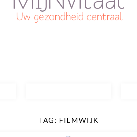
Plan direct een afspraak in!
Cliëntenporta
TAG:
FILMWIJK