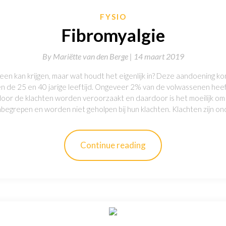
FYSIO
Fibromyalgie
By
Mariëtte van den Berge |
14 maart 2019
reen kan krijgen, maar wat houdt het eigenlijk in? Deze aandoening k
n de 25 en 40 jarige leeftijd. Ongeveer 2% van de volwassenen heef
oor de klachten worden veroorzaakt en daardoor is het moeilijk om 
nbegrepen en worden niet geholpen bij hun klachten. Klachten zijn o
Continue reading