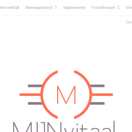
re leefstijl
Beweegaanbod
Valpreventie
Fysiotherapie
Voe
Ove