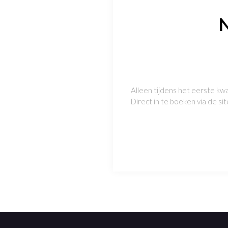
N
Alleen tijdens het eerste kwa
Direct in te boeken via de sit