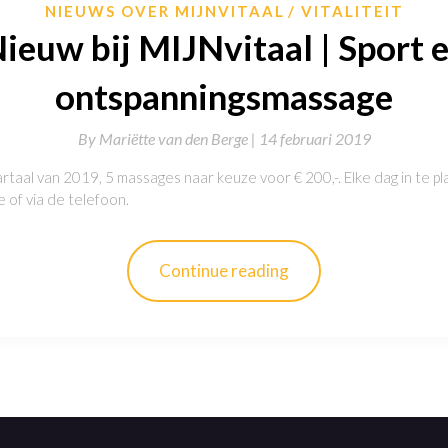
NIEUWS OVER MIJNVITAAL
VITALITEIT
ieuw bij MIJNvitaal | Sport 
ontspanningsmassage
By
Mariëtte van den Berge |
14 februari 2019
rtaal van 2019, 5 massages naar keuze voor € 200,-. Elke dag in te pl
e of via de telefoon.
Continue reading