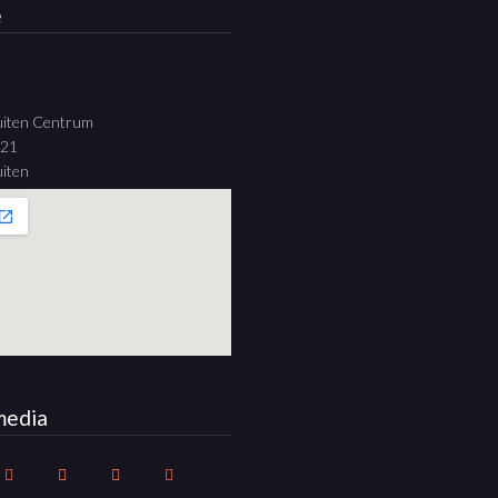
e
uiten Centrum
 21
iten
media