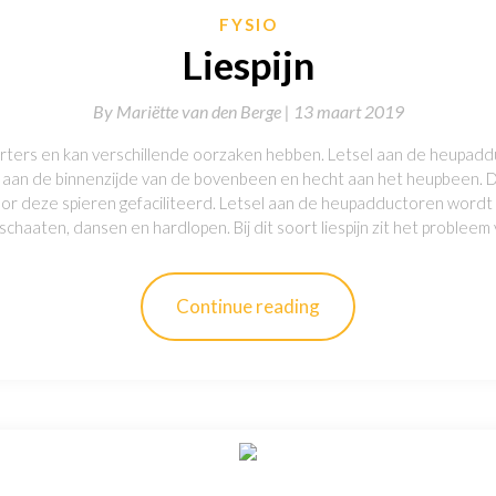
FYSIO
Liespijn
By
Mariëtte van den Berge |
13 maart 2019
sporters en kan verschillende oorzaken hebben. Letsel aan de heupadd
h aan de binnenzijde van de bovenbeen en hecht aan het heupbeen.
 deze spieren gefaciliteerd. Letsel aan de heupadductoren wordt va
 schaaten, dansen en hardlopen. Bij dit soort liespijn zit het problee
Continue reading