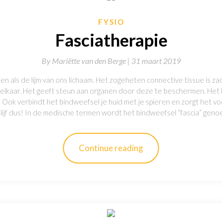
FYSIO
Fasciatherapie
By
Mariëtte van den Berge |
31 maart 2019
n als de lijm van ons lichaam. Het zogeheten connective tissue is za
j elkaar. Het geeft steun aan organen door deze te beschermen. Het
Ook verbindt het bindweefsel je huid met je spieren en zorgt het voo
 lijf dus! In de medische termen wordt het bindweefsel “fascia” gen
Continue reading