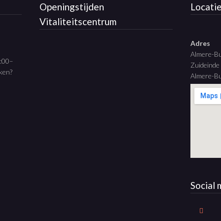
Openingstijden
Locati
Vitaliteitscentrum
Adres
Almere-B
9:00–
Zuideinde
aken?
Almere-Bu
Social 