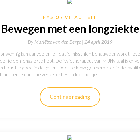
FYSIO
VITALITEIT
Bewegen met een longziekte
By
Mariëtte van den Berge |
24 april 2019
 onwennig kan aanvoelen, omdat je misschien benauwder wordt, lever
r je een longziekte hebt. De fysiotherapeut van MIJNvitaal is er vo
n houdt je goed in de gaten. Door te bewegen verbeter je de kwalitei
raind en je conditie verbetert. Hierdoor ben je…
Continue reading