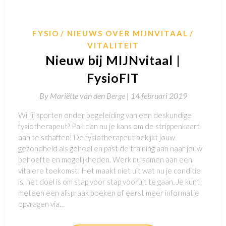
FYSIO
NIEUWS OVER MIJNVITAAL
VITALITEIT
Nieuw bij MIJNvitaal |
FysioFIT
By
Mariëtte van den Berge |
14 februari 2019
Wil jij sporten onder begeleiding van een deskundige
fysiotherapeut? Pak dan nu je kans om de strippenkaart
aan te schaffen! De fysiotherapeut bekijkt jouw
gezondheid als geheel en past de training aan naar jouw
behoefte en mogelijkheden. Werk nu samen aan een
vitalere toekomst! Het maakt niet uit wat nu je conditie
is, het doel is om stap voor stap vooruit te gaan. Je kunt
meteen een afspraak boeken of eerst meer informatie
opvragen via…