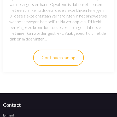
van de vingers en hand. Opvallend is dat enkel mensen
met een blanke huidskleur deze ziekte blijken te krijgen.
Bij deze ziekte ontstaan verhardingen in het bindweefsel
wat het bewegen bemoeilijkt. Na verloop van tijd trekt
een vinger zo krom door deze verhardingen dat deze
niet meer kan worden gestrekt. Vaak gebeurt dit met de
pink en middelvinger,…
Continue reading
Contact
E-mail