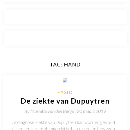
TAG:
HAND
FYSIO
De ziekte van Dupuytren
By
Mariëtte van den Berge |
20 maart 2019
De diagnose ziekte van Dupuytren kan worden gesteld
bij mensen met problemen bij het strekken en bewegen