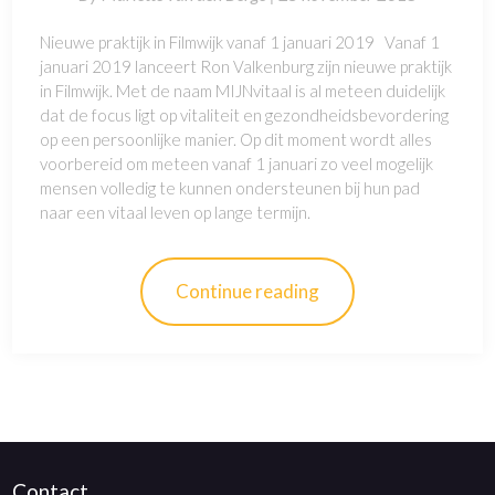
Nieuwe praktijk in Filmwijk vanaf 1 januari 2019 Vanaf 1
januari 2019 lanceert Ron Valkenburg zijn nieuwe praktijk
in Filmwijk. Met de naam MIJNvitaal is al meteen duidelijk
dat de focus ligt op vitaliteit en gezondheidsbevordering
op een persoonlijke manier. Op dit moment wordt alles
voorbereid om meteen vanaf 1 januari zo veel mogelijk
mensen volledig te kunnen ondersteunen bij hun pad
naar een vitaal leven op lange termijn.
Continue reading
Contact