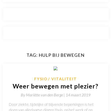
TAG:
HULP BIJ BEWEGEN
FYSIO
VITALITEIT
Weer bewegen met plezier?
By
Mariëtte van den Berge |
14 maart 2019
Door ziekte, tijdelijke of blijvende beperkingen is het
doen van alledaagse dingen thuis, op het werk of op