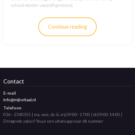
school minder vanzelfsprekend.
Continue reading
Contact
E-mail
info@mijnvitaal.nl
Telefoon
036 - 2340355 | ma, woe, do & vrij 09:00–17:00 | di 09:00-14:00 |
Dringende zaken? Stuur een whatsapp naar dit nummer