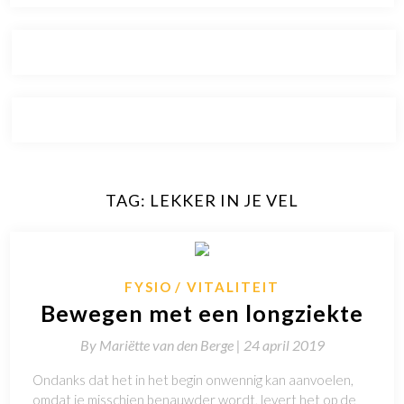
TAG:
LEKKER IN JE VEL
FYSIO
VITALITEIT
Bewegen met een longziekte
By
Mariëtte van den Berge |
24 april 2019
Ondanks dat het in het begin onwennig kan aanvoelen,
omdat je misschien benauwder wordt, levert het op de