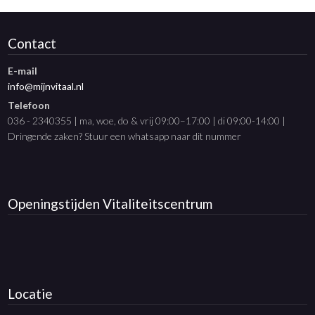
Contact
E-mail
info@mijnvitaal.nl
Telefoon
036 - 2340355 | ma, woe, do & vrij 09:00–17:00 | di 09:00-14:00 |
Dringende zaken? Stuur een whatsapp naar dit nummer
Openingstijden
Vitaliteitscentrum
Locatie