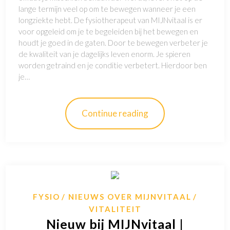
lange termijn veel op om te bewegen wanneer je een
longziekte hebt. De fysiotherapeut van MIJNvitaal is er
voor opgeleid om je te begeleiden bij het bewegen en
houdt je goed in de gaten. Door te bewegen verbeter je
de kwaliteit van je dagelijks leven enorm. Je spieren
worden getraind en je conditie verbetert. Hierdoor ben
je…
Continue reading
FYSIO
NIEUWS OVER MIJNVITAAL
VITALITEIT
Nieuw bij MIJNvitaal |