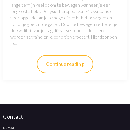
lange termijn veel op om te bewegen wanneer je een
longziekte hebt. De fysiotherapeut van MIJNvitaal is er
voor opgeleid om je te begeleiden bij het bewegen en
houdt je goed in de gaten. Door te bewegen verbeter je
de kwaliteit van je dagelijks leven enorm. Je spieren
worden getraind en je conditie verbetert. Hierdoor ben
je…
Continue reading
Contact
E-mail