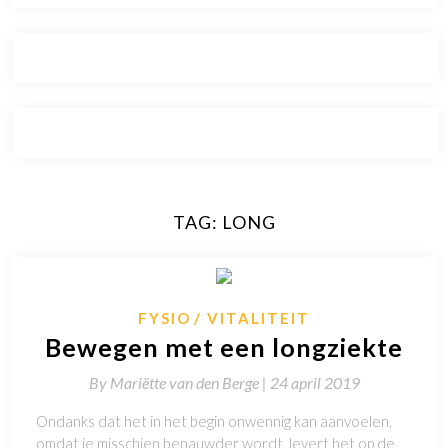
TAG:
LONG
FYSIO
VITALITEIT
Bewegen met een longziekte
By
Mariëtte van den Berge |
24 april 2019
Ondanks dat het in het begin onwennig kan aanvoelen,
omdat je misschien benauwder wordt, levert het op de