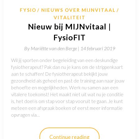
FYSIO
NIEUWS OVER MIJNVITAAL
VITALITEIT
Nieuw bij MIJNvitaal |
FysioFIT
By
Mariëtte van den Berge |
14 februari 2019
Wil jij sporten onder begeleiding van een deskundige
fysiotherapeut? Pak dan nu je kans om de strippenkaart
aan te schaffen! De fysiotherapeut bekijkt jouw
gezondheid als geheel en past de training aan naar jouw
behoefte en mogelijkheden. Werk nu samen aan een
vitalere toekomst! Het maakt niet uit wat nu je conditie
is, het doel is om stap voor stap vooruit te gaan. Je kunt
meteen een afspraak boeken of eerst meer informatie
opvragen via…
Continue reading