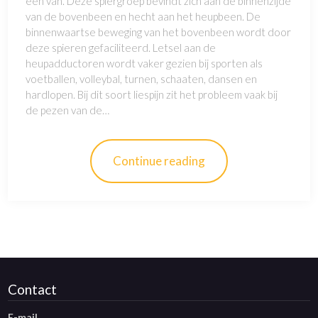
een van. Deze spiergroep bevindt zich aan de binnenzijde
van de bovenbeen en hecht aan het heupbeen. De
binnenwaartse beweging van het bovenbeen wordt door
deze spieren gefaciliteerd. Letsel aan de
heupadductoren wordt vaker gezien bij sporten als
voetballen, volleybal, turnen, schaaten, dansen en
hardlopen. Bij dit soort liespijn zit het probleem vaak bij
de pezen van de…
Continue reading
Contact
E-mail