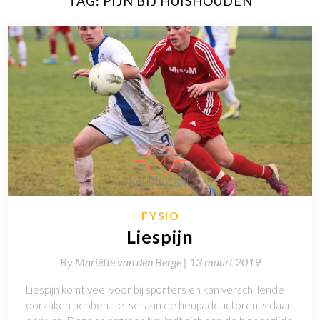
TAG:
PIJN BIJ HUISHOUDEN
FYSIO
Liespijn
By
Mariëtte van den Berge |
13 maart 2019
Liespijn komt veel voor bij sporters en kan verschillende
oorzaken hebben. Letsel aan de heupadductoren is daar