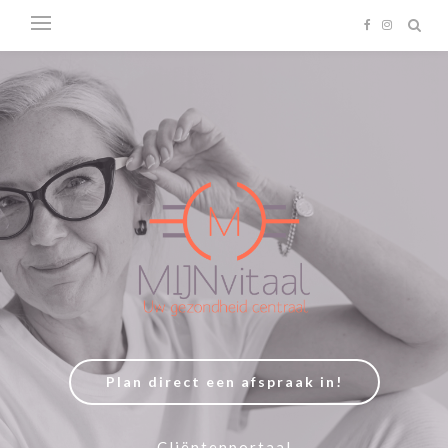
Plan direct een afspraak in!
Cliëntenportaal