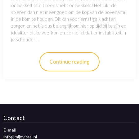
ontwikkelt of dit reeds hebt ontwikkeld! Het lukt de
spieren dan niet meer goed om de kop van de bovenarm
in de kom te houden. Dit kan voor ernstige klachten
zorgen en het is dus belangrijk om hier op tijd bij te zijn en
idealiter dit te voorkomen. Je merkt dat er instabiliteit in
je schouder…
Continue reading
Contact
E-mail
info@mijnvitaal.nl