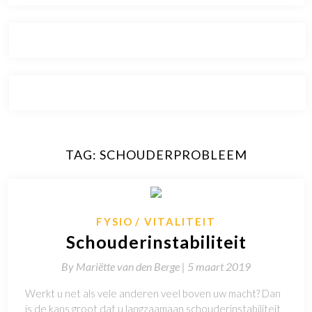
TAG:
SCHOUDERPROBLEEM
FYSIO
VITALITEIT
Schouderinstabiliteit
By
Mariëtte van den Berge |
5 maart 2019
Werkt u net als vele anderen veel boven uw macht? Dan
is de kans groot dat u langzaamaan schouderinstabiliteit