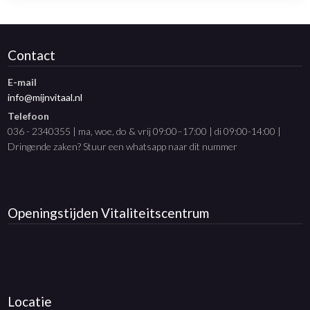
Contact
E-mail
info@mijnvitaal.nl
Telefoon
036 - 2340355 | ma, woe, do & vrij 09:00–17:00 | di 09:00-14:00 |
Dringende zaken? Stuur een whatsapp naar dit nummer
Openingstijden
Vitaliteitscentrum
Locatie