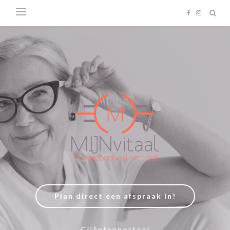
Plan direct een afspraak in!
Cliëntenportaal