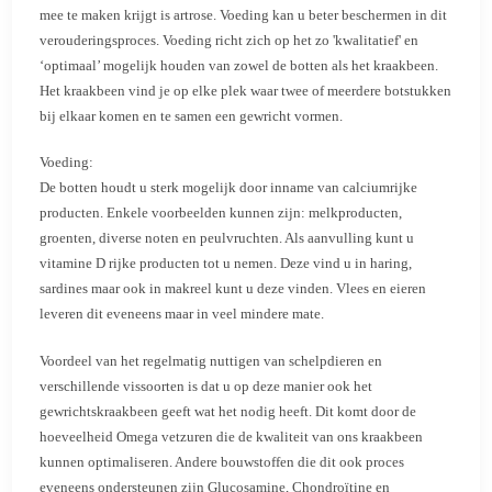
mee te maken krijgt is artrose. Voeding kan u beter beschermen in dit
verouderingsproces. Voeding richt zich op het zo 'kwalitatief' en
‘optimaal’ mogelijk houden van zowel de botten als het kraakbeen.
Het kraakbeen vind je op elke plek waar twee of meerdere botstukken
bij elkaar komen en te samen een gewricht vormen.
Voeding:
De botten houdt u sterk mogelijk door inname van calciumrijke
producten. Enkele voorbeelden kunnen zijn: melkproducten,
groenten, diverse noten en peulvruchten. Als aanvulling kunt u
vitamine D rijke producten tot u nemen. Deze vind u in haring,
sardines maar ook in makreel kunt u deze vinden. Vlees en eieren
leveren dit eveneens maar in veel mindere mate.
Voordeel van het regelmatig nuttigen van schelpdieren en
verschillende vissoorten is dat u op deze manier ook het
gewrichtskraakbeen geeft wat het nodig heeft. Dit komt door de
hoeveelheid Omega vetzuren die de kwaliteit van ons kraakbeen
kunnen optimaliseren. Andere bouwstoffen die dit ook proces
eveneens ondersteunen zijn Glucosamine, Chondroïtine en