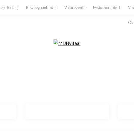
re leefstijl
Beweegaanbod
Valpreventie
Fysiotherapie
Voe
Ove
Plan direct een afspraak in!
Cliëntenporta