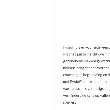
FysioFit is er voor iedereen 
Met het juiste inzicht-, de m
gezondheidsvlakken gewerkt 
niveaus aangeboden worden m
coaching en begeleiding en d
met FysioFit betekent meer e
van stress en overmatige spa
verminderd de kans op vallen
spieren.