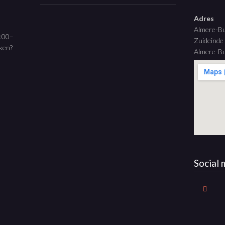
Adres
Almere-B
9:00–
Zuideinde
aken?
Almere-Bu
Social 