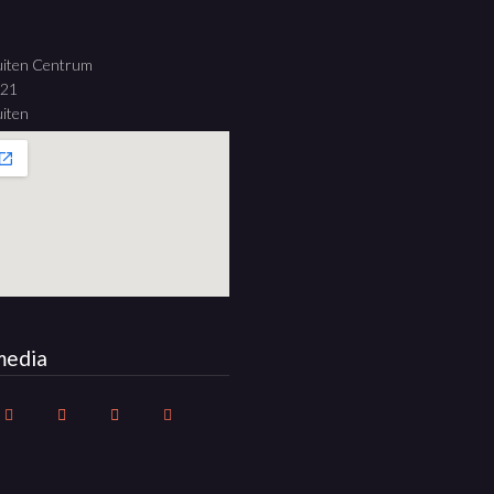
uiten Centrum
 21
iten
media