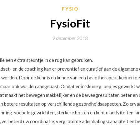
FYSIO
FysioFit
9 december 2018
die een extra steuntje in de rug kan gebruiken.
indset- en de coaching kan er preventief en curatief aan de algemene 
worden. Door de kennis en kunde van een fysiotherapeut kunnen oe
aar ook worden aangepast. Omdat er in kleine groepjes gewerkt wo
at maakt het bewegen makkelijker en de beweegresultaten beter en 
n betere resultaten op verschillende gezondheidsaspecten. Zo ervaa
nning, soepele gewrichten, sterkere botten en kunt u activiteiten l
, verbeterd uw coordinatie, vergroot de ademhalingscapaciteit en b