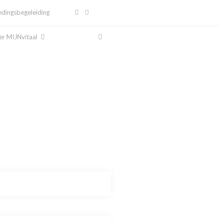
dingsbegeleiding
r MIJNvitaal
al