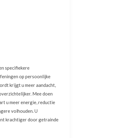
en specifiekere
feningen op persoonlijke
rdt krijgt u meer aandacht,
overzichtelijker. Mee doen
rt u meer energie, reductie
angere volhouden. U
ent krachtiger door getrainde