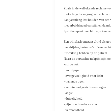
Zoals in de welbekende reclame voor
plotselinge beweging van achteren e
kan jarenlang last houden van een 
niet arbeidsinzetbaar zijn en daar
fysiotherapeut terecht die je kan h
Een whiplash ontstaat altijd als g
paardrijden, botsauto's of een vec
uitwerking hebben op de patiënt.
Naast de verwachte nekpijn zijn o
- stijve nek
- hoofdpijn
- overgevoeligheid voor licht
- tranende ogen
- verminderd gezichtsvermogen
- angst
- duizeligheid
- pijn in schouder en arm
- vermoeidheid