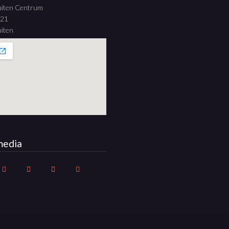
uiten Centrum
 21
iten
media