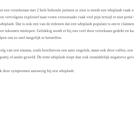
 een verzekeraar met 2 hele bekende juristen te zien is treedt een whiplash vaak o
n vervolgens explosief naar voren veroorzaakt vaak veel pijn terwijl er niet persé 
whiplash. Dat is ook een van de redenen dat een whiplash populair is om te claime
door inkomen mislopen.
Gelukkig wordt er bij ons veel door verzekaars gedekt en ka
elpen om zo snel mogelijk te herstellen.
evolg van een trauma, zoals beschreven een auto ongeluk, maar ook door vallen, een
htpartij of ander geweld. De term whiplash roept dan ook onmiddelijk negatieve ge
ok deze symptomen aanwezig bij een whiplash: