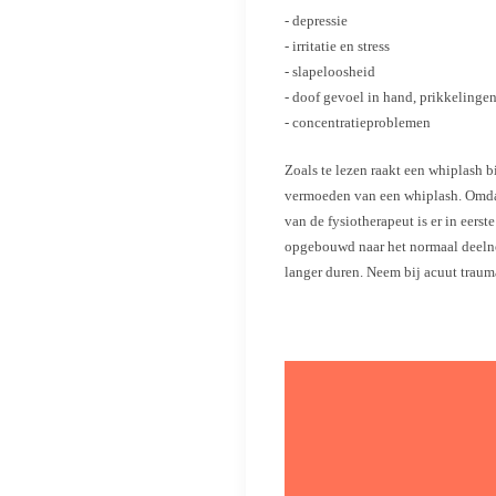
- depressie
- irritatie en stress
- slapeloosheid
- doof gevoel in hand, prikkelingen
- concentratieproblemen
Zoals te lezen raakt een whiplash bi
vermoeden van een whiplash. Omdat 
van de fysiotherapeut is er in eers
opgebouwd naar het normaal deelnem
langer duren. Neem bij acuut trauma