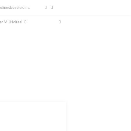
dingsbegeleiding
r MIJNvitaal
al