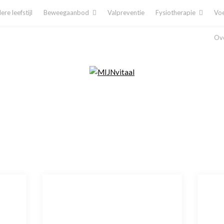
re leefstijl
Beweegaanbod
Valpreventie
Fysiotherapie
Voe
Ove
Plan direct een afspraak in!
Cliëntenporta