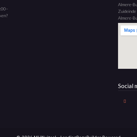
Almere-B
9:00–
Zuideinde
aken?
Almere-Bu
Social 