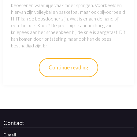
beoefenen waarbij je vaak moet springen. Voorbeelden
hiervan zijn volleybal en basketbal, maar ook bijvoorbeeld
HIIT kan de boosdoener zijn. Wat is er aan de hand bij
een Jumpers Knee? De pees bij de aanhechting van
kniepees aan het scheenbeen bij de knie is aangetast. Dit
kan komen door ontsteking, maar ook kan de pees
beschadigd zijn. Er…
Continue reading
Contact
E-mail