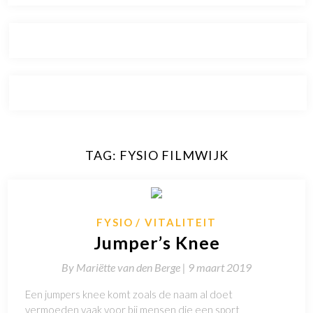
TAG:
FYSIO FILMWIJK
FYSIO
VITALITEIT
Jumper’s Knee
By
Mariëtte van den Berge |
9 maart 2019
Een jumpers knee komt zoals de naam al doet
vermoeden vaak voor bij mensen die een sport