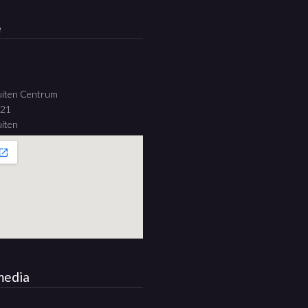
e
uiten Centrum
 21
iten
media