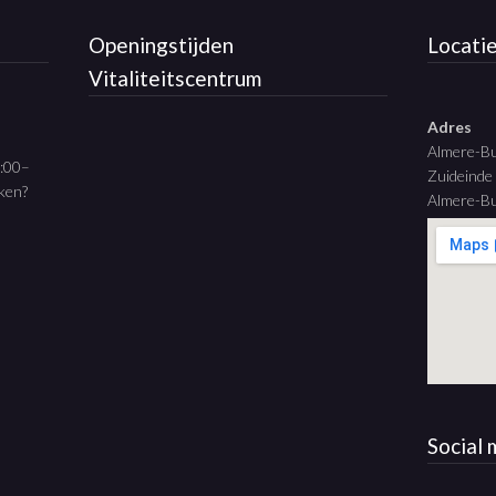
Openingstijden
Locati
Vitaliteitscentrum
Adres
Almere-B
9:00–
Zuideinde
aken?
Almere-Bu
Social 