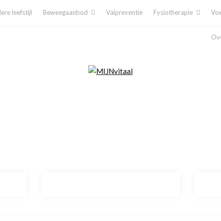
re leefstijl
Beweegaanbod
Valpreventie
Fysiotherapie
Voe
Ove
Plan direct een afspraak in!
Cliëntenporta