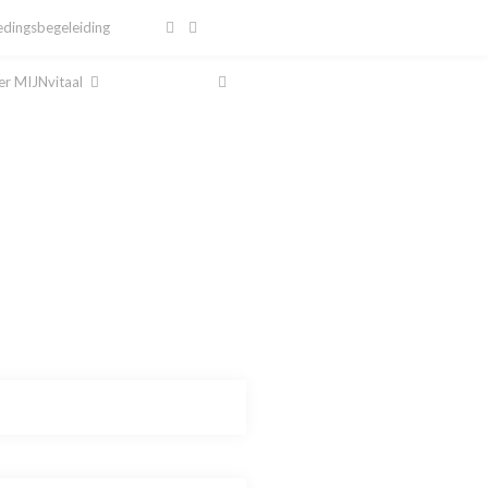
dingsbegeleiding
r MIJNvitaal
al