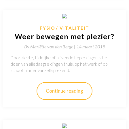
FYSIO
VITALITEIT
Weer bewegen met plezier?
By
Mariëtte van den Berge |
14 maart 2019
Door ziekte, tijdelijke of blijvende beperkingen is het
doen van alledaagse dingen thuis, op het werk of op
school minder vanzelfsprekend.
Continue reading