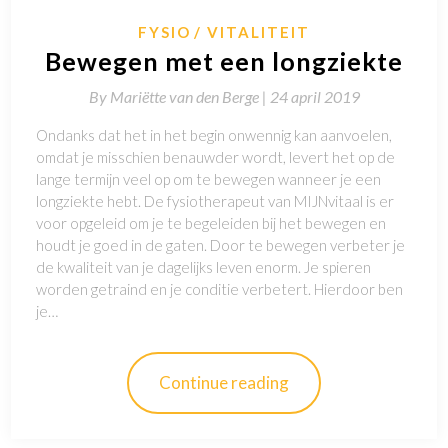
FYSIO
VITALITEIT
Bewegen met een longziekte
By
Mariëtte van den Berge |
24 april 2019
Ondanks dat het in het begin onwennig kan aanvoelen,
omdat je misschien benauwder wordt, levert het op de
lange termijn veel op om te bewegen wanneer je een
longziekte hebt. De fysiotherapeut van MIJNvitaal is er
voor opgeleid om je te begeleiden bij het bewegen en
houdt je goed in de gaten. Door te bewegen verbeter je
de kwaliteit van je dagelijks leven enorm. Je spieren
worden getraind en je conditie verbetert. Hierdoor ben
je…
Continue reading