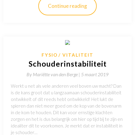
Continue reading
FYSIO
VITALITEIT
Schouderinstabiliteit
By
Mariëtte van den Berge |
5 maart 2019
Werkt u net als vele anderen veel boven uw macht? Dan
is de kans groot dat u langzaamaan schouderinstabiliteit
ontwikkelt of dit reeds hebt ontwikkeld! Het lukt de
spieren dan niet meer goed om de kop van de bovenarm
in de kom te houden. Dit kan voor ernstige klachten
zorgen en het is dus belangrijk om hier op tijd bij te zijn en
idealiter dit te voorkomen. Je merkt dat er instabiliteit in
je schouder…