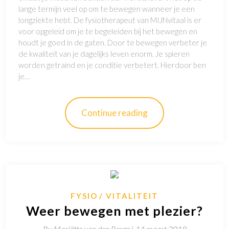
lange termijn veel op om te bewegen wanneer je een
longziekte hebt. De fysiotherapeut van MIJNvitaal is er
voor opgeleid om je te begeleiden bij het bewegen en
houdt je goed in de gaten. Door te bewegen verbeter je
de kwaliteit van je dagelijks leven enorm. Je spieren
worden getraind en je conditie verbetert. Hierdoor ben
je…
Continue reading
FYSIO
VITALITEIT
Weer bewegen met plezier?
By
Mariëtte van den Berge |
14 maart 2019