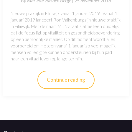
By
Mariëtte van den Berge |
25 november 2018
Nieuwe praktijk in Filmwijk vanaf 1 januari 2019 Vanaf 1
januari 2019 lanceert Ron Valkenburg zijn nieuwe praktijk
in Filmwijk. Met de naam MIJNvitaal is al meteen duidelijk
dat de focus ligt op vitaliteit en gezondheidsbevordering
op een persoonlijke manier. Op dit moment wordt alles
voorbereid om meteen vanaf 1 januari zo veel mogelijk
mensen volledig te kunnen ondersteunen bij hun pad
naar een vitaal leven op lange termijn.
Continue reading