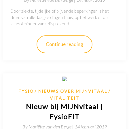
Door ziekte, tijdelijke of blijvende beperkingen is het
doen van alledaagse dingen thuis, op het werk of op
school minder vanzelfsprekend.
Continue reading
FYSIO
NIEUWS OVER MIJNVITAAL
VITALITEIT
Nieuw bij MIJNvitaal |
FysioFIT
By
Mariëtte van den Berge |
14 februari 2019