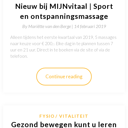
Nieuw bij MIJNvitaal | Sport
en ontspanningsmassage
By
Mariëtte van den Berge |
14 februari 2019
Alleen tijdens het eerste kwartaal van 2019, 5 massages
naar keuze voor € 200,-. Elke dag in te plannen tussen 7
uur en 21 uur. Direct in te boeken via de site of via de
telefoon.
Continue reading
FYSIO
VITALITEIT
Gezond bewegen kunt u leren