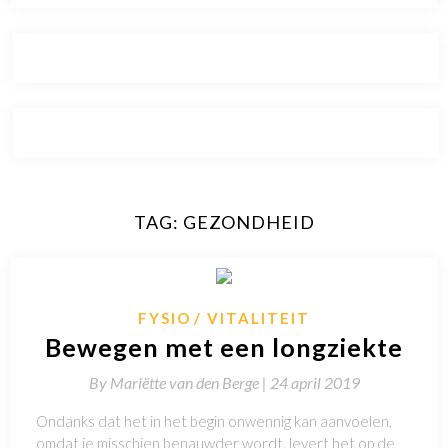
TAG:
GEZONDHEID
FYSIO
VITALITEIT
Bewegen met een longziekte
By
Mariëtte van den Berge |
24 april 2019
Ondanks dat het in het begin onwennig kan aanvoelen,
omdat je misschien benauwder wordt, levert het op de