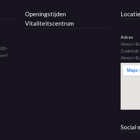
Openingstijden
Locati
Vitaliteitscentrum
Adres
Almere-B
9:00–
Zuideinde
aken?
Almere-Bu
Social 