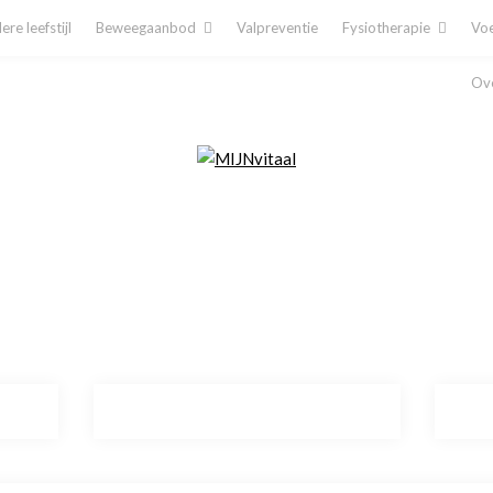
re leefstijl
Beweegaanbod
Valpreventie
Fysiotherapie
Voe
Ove
Plan direct een afspraak in!
Cliëntenporta