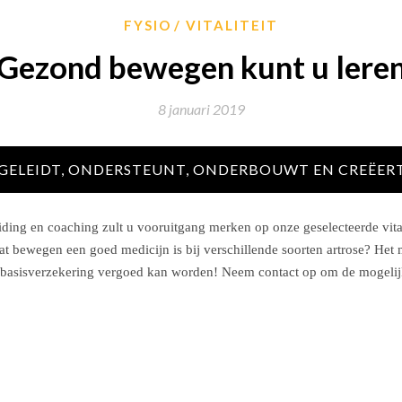
FYSIO
VITALITEIT
Gezond bewegen kunt u lere
8 januari 2019
GELEIDT, ONDERSTEUNT, ONDERBOUWT EN CREËER
iding en coaching zult u vooruitgang merken op onze geselecteerde vitali
t bewegen een goed medicijn is bij verschillende soorten artrose? Het 
 basisverzekering vergoed kan worden! Neem contact op om de mogelij