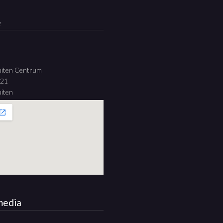
e
uiten Centrum
 21
iten
media