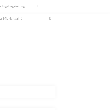
dingsbegeleiding
r MIJNvitaal
al