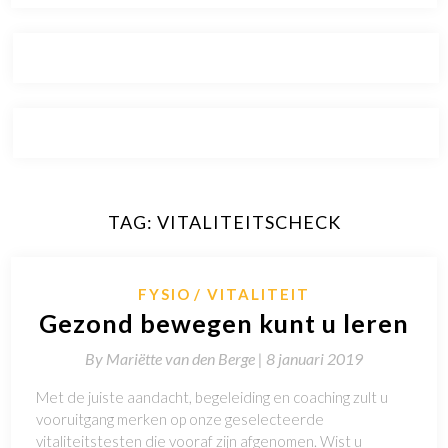
TAG:
VITALITEITSCHECK
FYSIO
VITALITEIT
Gezond bewegen kunt u leren
By
Mariëtte van den Berge |
8 januari 2019
Met de juiste aandacht, begeleiding en coaching zult u
vooruitgang merken op onze geselecteerde
vitaliteitstesten die vooraf zijn afgenomen. Wist u