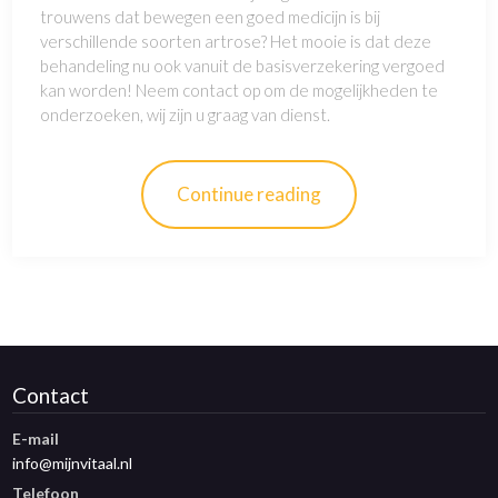
trouwens dat bewegen een goed medicijn is bij
verschillende soorten artrose? Het mooie is dat deze
behandeling nu ook vanuit de basisverzekering vergoed
kan worden! Neem contact op om de mogelijkheden te
onderzoeken, wij zijn u graag van dienst.
Continue reading
Contact
E-mail
info@mijnvitaal.nl
Telefoon