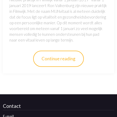
januari 2019 lanceert Ron Valkenburg zijn nieuwe praktijk
in Filmwijk. Met de naam MIJNvitaal is al meteen duidelijk
dat de focus ligt op vitaliteit en gezondheidsbevordering
op een persoonlijke manier. Op dit moment wordt alles
voorbereid om meteen vanaf 1 januari zo veel mogelijk
mensen volledig te kunnen ondersteunen bij hun pad
naar een vitaal leven op lange termijn.
Continue reading
Contact
E-mail