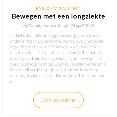
FYSIO
VITALITEIT
Bewegen met een longziekte
By
Mariëtte van den Berge |
24 april 2019
Ondanks dat het in het begin onwennig kan aanvoelen,
omdat je misschien benauwder wordt, levert het op de
lange termijn veel op om te bewegen wanneer je een
longziekte hebt. De fysiotherapeut van MIJNvitaal is er
voor opgeleid om je te begeleiden bij het bewegen en
houdt je goed in de gaten. Door te bewegen verbeter je
de kwaliteit van je dagelijks leven enorm. Je spieren
worden getraind en je conditie verbetert. Hierdoor ben
je…
Continue reading