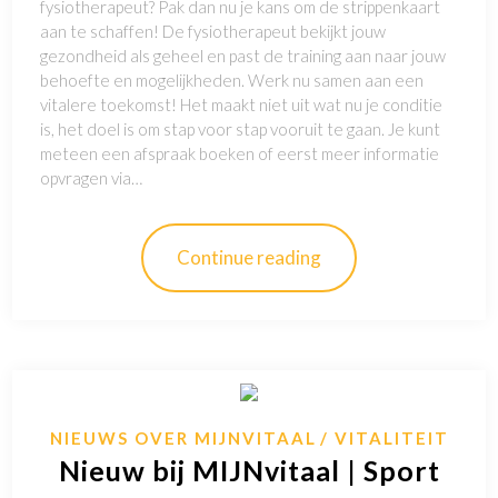
fysiotherapeut? Pak dan nu je kans om de strippenkaart
aan te schaffen! De fysiotherapeut bekijkt jouw
gezondheid als geheel en past de training aan naar jouw
behoefte en mogelijkheden. Werk nu samen aan een
vitalere toekomst! Het maakt niet uit wat nu je conditie
is, het doel is om stap voor stap vooruit te gaan. Je kunt
meteen een afspraak boeken of eerst meer informatie
opvragen via…
Continue reading
NIEUWS OVER MIJNVITAAL
VITALITEIT
Nieuw bij MIJNvitaal | Sport