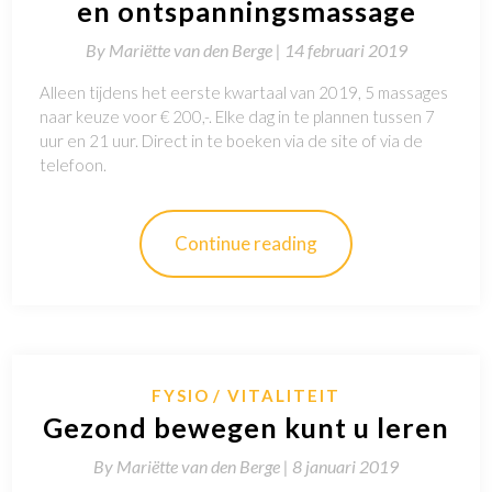
en ontspanningsmassage
By
Mariëtte van den Berge |
14 februari 2019
Alleen tijdens het eerste kwartaal van 2019, 5 massages
naar keuze voor € 200,-. Elke dag in te plannen tussen 7
uur en 21 uur. Direct in te boeken via de site of via de
telefoon.
Continue reading
FYSIO
VITALITEIT
Gezond bewegen kunt u leren
By
Mariëtte van den Berge |
8 januari 2019