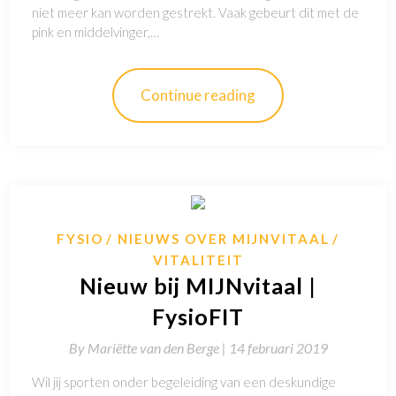
niet meer kan worden gestrekt. Vaak gebeurt dit met de
pink en middelvinger,…
Continue reading
FYSIO
NIEUWS OVER MIJNVITAAL
VITALITEIT
Nieuw bij MIJNvitaal |
FysioFIT
By
Mariëtte van den Berge |
14 februari 2019
Wil jij sporten onder begeleiding van een deskundige