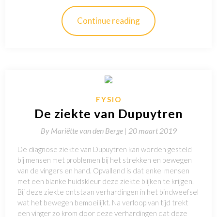
Continue reading
FYSIO
De ziekte van Dupuytren
By
Mariëtte van den Berge |
20 maart 2019
De diagnose ziekte van Dupuytren kan worden gesteld
bij mensen met problemen bij het strekken en bewegen
van de vingers en hand. Opvallend is dat enkel mensen
met een blanke huidskleur deze ziekte blijken te krijgen.
Bij deze ziekte ontstaan verhardingen in het bindweefsel
wat het bewegen bemoeilijkt. Na verloop van tijd trekt
een vinger zo krom door deze verhardingen dat deze