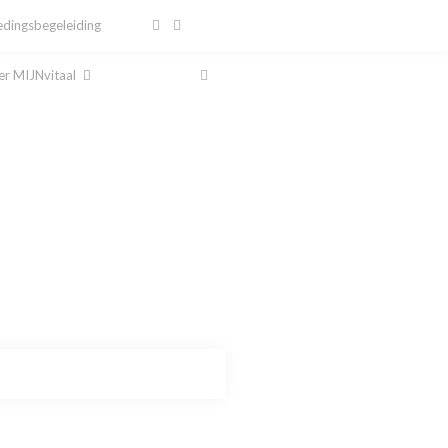
dingsbegeleiding
r MIJNvitaal
al