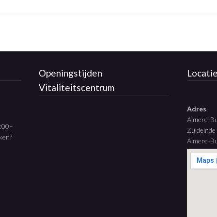
Openingstijden
Locati
Vitaliteitscentrum
Adres
Almere-B
9:00–
Zuideinde
aken?
Almere-Bu