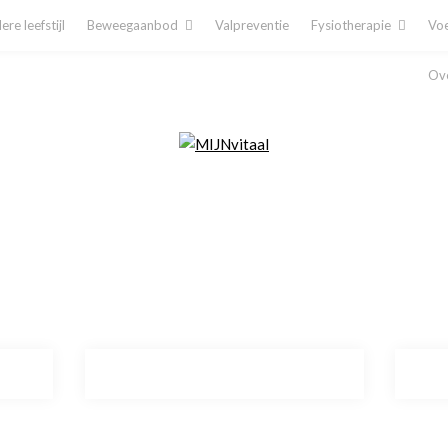
re leefstijl
Beweegaanbod
Valpreventie
Fysiotherapie
Voe
Ove
Plan direct een afspraak in!
Cliëntenporta