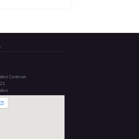
e
uiten Centrum
 21
iten