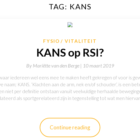
TAG:
KANS
FYSIO
VITALITEIT
KANS op RSI?
By
Mariëtte van den Berge |
10 maart 2019
 waar iedereen wel eens mee te maken heeft gekregen of voor is g
 naam; KANS. ‘Klachten aan de arm, nek en/of schouder’, is een bete
ten niet per definitie ontstaan vanuit veelvuldige herhaalde bewegin
ateerd als sportgerelateerd zijn in tegenstelling tot wat men hierva
Continue reading