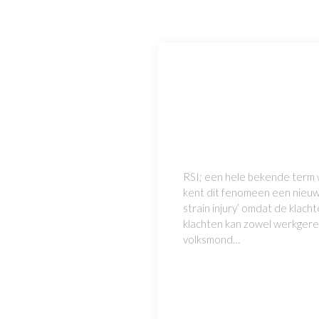
RSI; een hele bekende term
kent dit fenomeen een nieuwe
strain injury’ omdat de klach
klachten kan zowel werkgerel
volksmond…