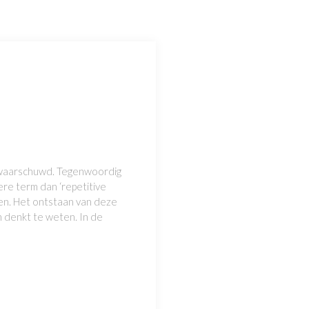
ewaarschuwd. Tegenwoordig
re term dan ‘repetitive
gen. Het ontstaan van deze
n denkt te weten. In de