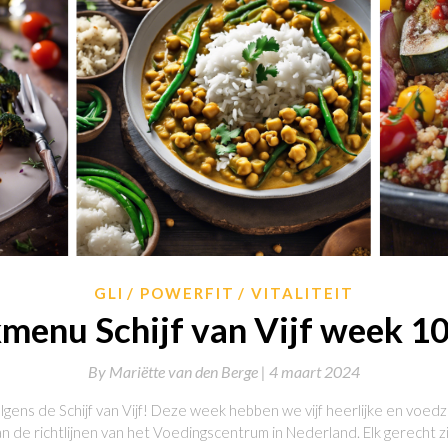
GLI
POWERFIT
VITALITEIT
enu Schijf van Vijf week 1
By
Mariëtte van den Berge |
4 maart 2024
gens de Schijf van Vijf! Deze week hebben we vijf heerlijke en voe
 de richtlijnen van het Voedingscentrum in Nederland. Elk gerecht 