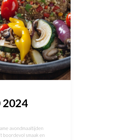
0 2024
dzame avondmaaltijden
zit boordevol smaak en