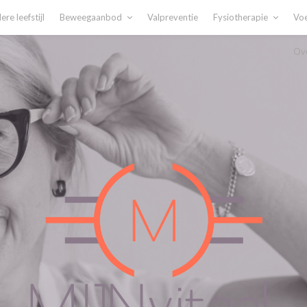
re leefstijl
Beweegaanbod
Valpreventie
Fysiotherapie
Voe
Ove