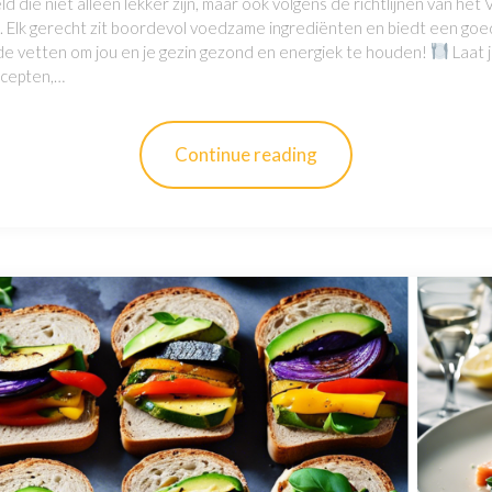
die niet alleen lekker zijn, maar ook volgens de richtlijnen van het
. Elk gerecht zit boordevol voedzame ingrediënten en biedt een goe
de vetten om jou en je gezin gezond en energiek te houden!
Laat 
ecepten,…
Continue reading