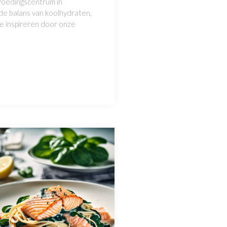
 Voedingscentrum in
de balans van koolhydraten,
je inspireren door onze