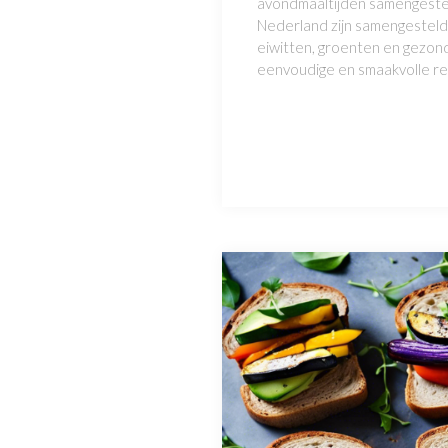
avondmaaltijden samengesteld 
Nederland zijn samengesteld
eiwitten, groenten en gezon
eenvoudige en smaakvolle r