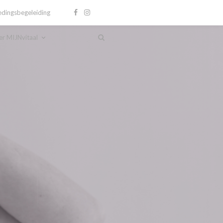
dingsbegeleiding
r MIJNvitaal