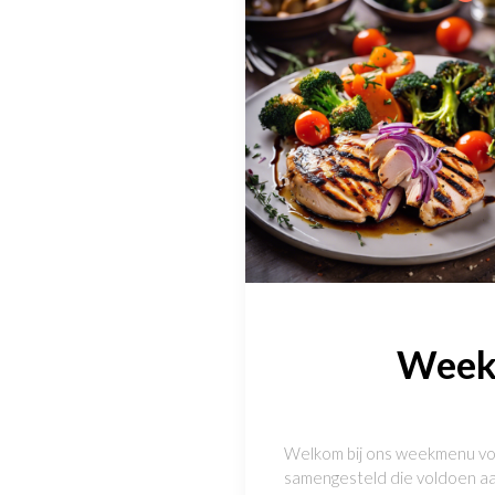
Weekm
Welkom bij ons weekmenu vol
samengesteld die voldoen aan