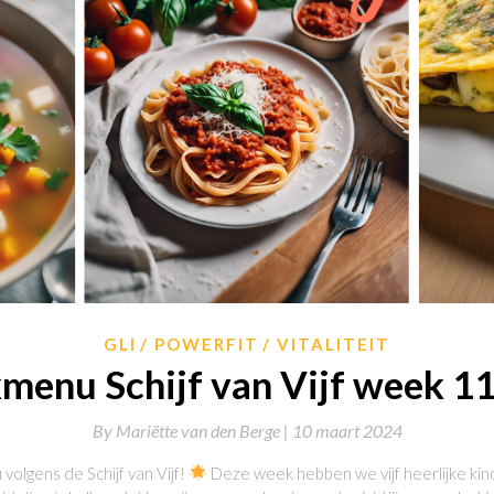
GLI
POWERFIT
VITALITEIT
enu Schijf van Vijf week 1
By
Mariëtte van den Berge |
10 maart 2024
olgens de Schijf van Vijf!
Deze week hebben we vijf heerlijke kin