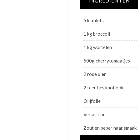
INGREDIËNTEN
5 kipfilets
1 kg broccoli
1 kg wortelen
500g cherrytomaatjes
2 rode uien
2 teentjes knoflook
Olijfolie
Verse tijm
Zout en peper naar smaak