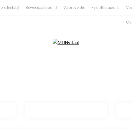
re leefstijl
Beweegaanbod
Valpreventie
Fysiotherapie
Voe
Ove
Plan direct een afspraak in!
Cliëntenporta