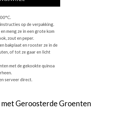
200°C.
instructies op de verpakking.
s en meng ze in een grote kom
ook, zout en peper.
n bakplaat en rooster ze in de
en, of tot ze gaar en licht
nten met de gekookte quinoa
erheen.
n serveer direct.
et met Geroosterde Groenten