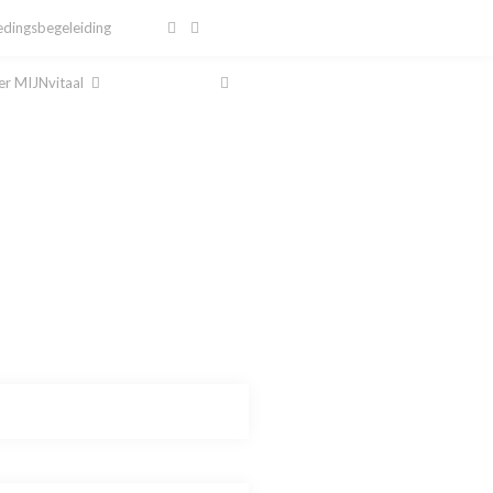
dingsbegeleiding
r MIJNvitaal
al