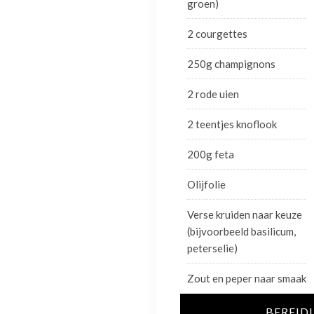
groen)
2 courgettes
250g champignons
2 rode uien
2 teentjes knoflook
200g feta
Olijfolie
Verse kruiden naar keuze
(bijvoorbeeld basilicum,
peterselie)
Zout en peper naar smaak
BEREID