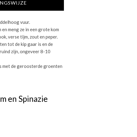
INGSWIJZE
iddelhoog vuur.
n en meng ze in een grote kom
ook, verse tijm, zout en peper.
ten tot de kip gaar is en de
ruind zijn, ongeveer 8-10
ets met de geroosterde groenten
lm en Spinazie