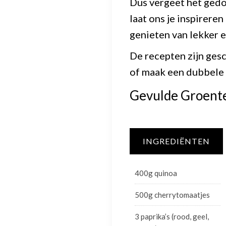
Dus vergeet het gedo
laat ons je inspirer
genieten van lekker e
De recepten zijn ges
of maak een dubbele 
Gevulde Groent
INGREDIËNTEN
400g quinoa
500g cherrytomaatjes
3 paprika’s (rood, geel,