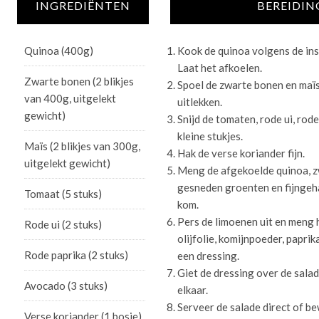
INGREDIËNTEN
BEREIDIN
Quinoa (400g)
Kook de quinoa volgens de ins
Laat het afkoelen.
Zwarte bonen (2 blikjes
Spoel de zwarte bonen en maïs
van 400g, uitgelekt
uitlekken.
gewicht)
Snijd de tomaten, rode ui, rode
kleine stukjes.
Maïs (2 blikjes van 300g,
Hak de verse koriander fijn.
uitgelekt gewicht)
Meng de afgekoelde quinoa, z
gesneden groenten en fijngeha
Tomaat (5 stuks)
kom.
Pers de limoenen uit en meng 
Rode ui (2 stuks)
olijfolie, komijnpoeder, papri
Rode paprika (2 stuks)
een dressing.
Giet de dressing over de sala
Avocado (3 stuks)
elkaar.
Serveer de salade direct of b
Verse koriander (1 bosje)