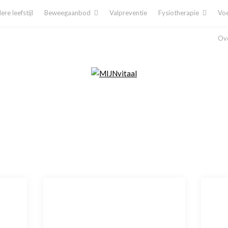
re leefstijl
Beweegaanbod
Valpreventie
Fysiotherapie
Voe
Ove
Plan direct een afspraak in!
Cliëntenporta