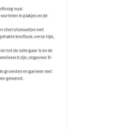
elhoog vuur.
e wortelen in plakjes en de
n cherrytomaatjes met
ngehakte knoflook, verse tijm,
ten tot de zalm gaar is en de
ameliseerd zijn, ongeveer 8-
 de groenten en garneer met
dien gewenst.