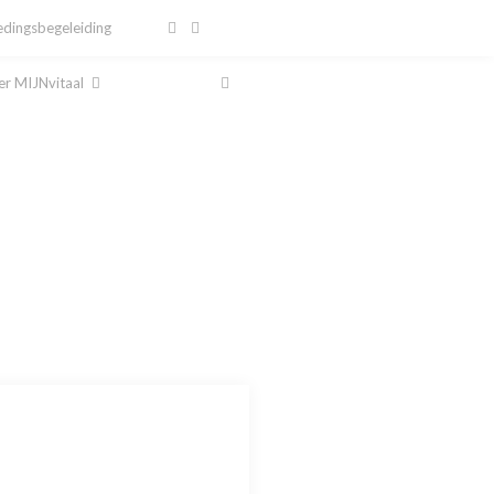
dingsbegeleiding
r MIJNvitaal
al