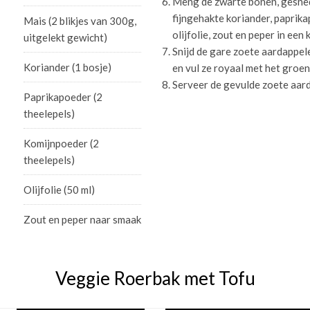
Meng de zwarte bonen, gesned
fijngehakte koriander, paprik
Mais (2 blikjes van 300g,
olijfolie, zout en peper in een 
uitgelekt gewicht)
Snijd de gare zoete aardappel
Koriander (1 bosje)
en vul ze royaal met het groe
Serveer de gevulde zoete aard
Paprikapoeder (2
theelepels)
Komijnpoeder (2
theelepels)
Olijfolie (50 ml)
Zout en peper naar smaak
Veggie Roerbak met Tofu