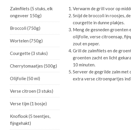
Zalmfilets (5 stuks, elk
Verwarm de grill voor op midd
ongeveer 150g)
Snijd de broccoli in roosjes, d
courgette in dunne plakjes.
Broccoli (750g)
Meng de gesneden groenten e
olijfolie, verse citroensap, fij
Wortelen (750g)
zout en peper.
Grill de zalmfilets en de groen
Courgette (3 stuks)
groenten zacht en licht gekar
10 minuten.
Cherrytomaatjes (500g)
Serveer de gegrilde zalm met
Olijfolie (50 ml)
extra verse citroenpartjes in
Verse citroen (3 stuks)
Verse tijm (1 bosje)
Knoflook (5 teentjes,
fijngehakt)