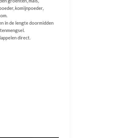
en groenten, maïs,
apoeder, komijnpoeder,
kom.
en in de lengte doormidden
ntenmengsel.
appelen direct.