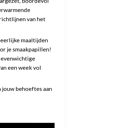
argezet, boordevol
tverwarmende
ichtlijnen van het
erlijke maaltijden
or je smaakpapillen!
n evenwichtige
van een week vol
n jouw behoeftes aan