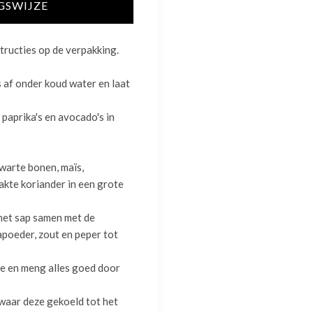
GSWIJZE
tructies op de verpakking.
 af onder koud water en laat
 paprika's en avocado's in
warte bonen, maïs,
kte koriander in een grote
het sap samen met de
kapoeder, zout en peper tot
de en meng alles goed door
ewaar deze gekoeld tot het